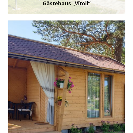
Gästehaus „Vītoli“
Mehr