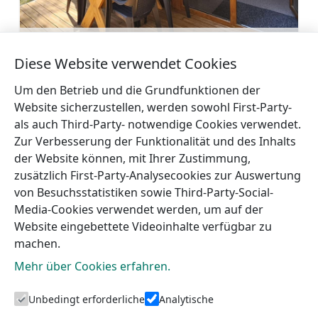
Der Campingplatz am Meer Upesgrīvas
Pīlādži
Diese Website verwendet Cookies
Mehr
Um den Betrieb und die Grundfunktionen der
Website sicherzustellen, werden sowohl First-Party-
als auch Third-Party- notwendige Cookies verwendet.
Zur Verbesserung der Funktionalität und des Inhalts
der Website können, mit Ihrer Zustimmung,
←
Gästehaus
Gästehaus Uguņciema
zusätzlich First-Party-Analysecookies zur Auswertung
Uguņciema dzirnavas
dzirnavas
→
von Besuchsstatistiken sowie Third-Party-Social-
Media-Cookies verwendet werden, um auf der
Website eingebettete Videoinhalte verfügbar zu
machen.
Mehr über Cookies erfahren.
Unbedingt erforderliche
Analytische
Touristeninformation von Talsi