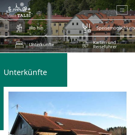
Zum Hauptinhalt springen
Wo hin
Speisemöglichkeit
Karten und
Unterkünfte
Reiseführer
Unterkünfte