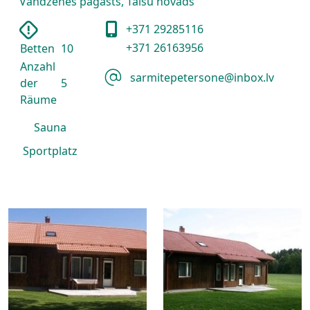
Vandzenes pagasts, Talsu novads
+371 29285116
+371 26163956
Betten
10
Anzahl
sarmitepetersone@inbox.lv
der
5
Räume
Sauna
Sportplatz