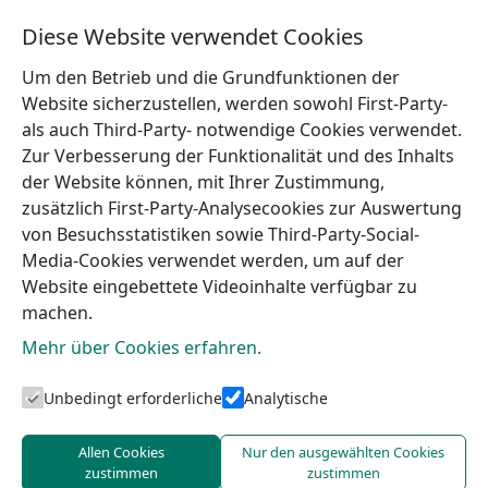
Diese Website verwendet Cookies
Campingplatz „Jūrmalnieki“
Mehr
Um den Betrieb und die Grundfunktionen der
Website sicherzustellen, werden sowohl First-Party-
als auch Third-Party- notwendige Cookies verwendet.
Zur Verbesserung der Funktionalität und des Inhalts
der Website können, mit Ihrer Zustimmung,
zusätzlich First-Party-Analysecookies zur Auswertung
←
Gästehaus Leveri
Gästehaus ‚Štīmers‘
→
von Besuchsstatistiken sowie Third-Party-Social-
Media-Cookies verwendet werden, um auf der
Website eingebettete Videoinhalte verfügbar zu
machen.
Mehr über Cookies erfahren.
Unbedingt erforderliche
Analytische
Touristeninformation von Talsi
Allen Cookies
Nur den ausgewählten Cookies
zustimmen
zustimmen