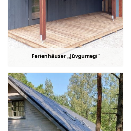
Ferienhäuser „Jūvgumegi“
Mehr