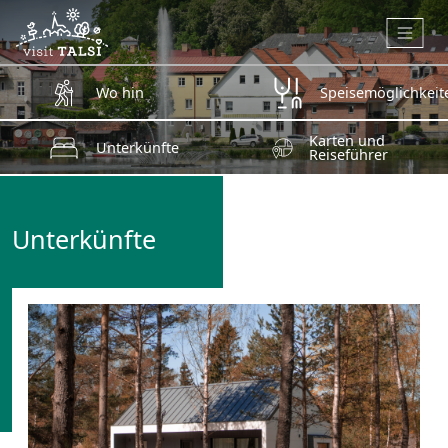
Zum Hauptinhalt springen
Wo hin
Speisemöglichkeit
Karten und
Unterkünfte
Reiseführer
Unterkünfte