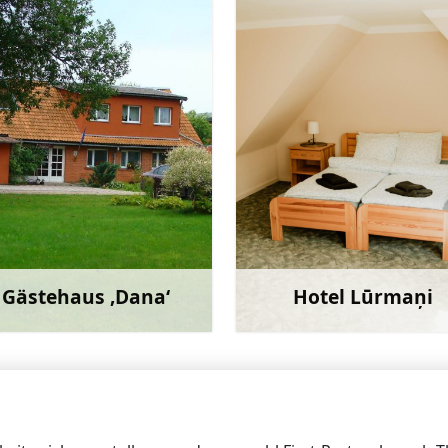
Gästehaus ‚Dana‘
Hotel Lūrmaņi
Mehr
M