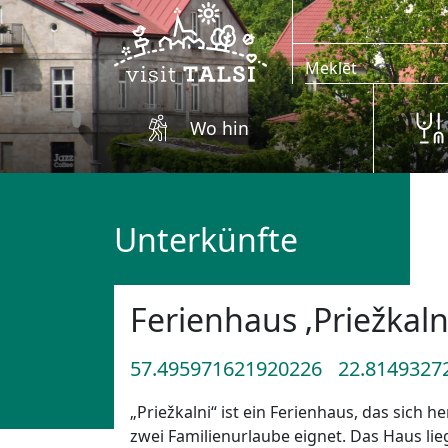
Zum Hauptinhalt springen
Wo hin
Unterkünfte
Ferienhaus ‚Priežkaln
57.495971621920226
22.8149327
„Priežkalni“ ist ein Ferienhaus, das sich 
zwei Familienurlaube eignet. Das Haus lie