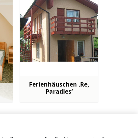
Ferienhäuschen ‚Re,
Paradies‘
ehr
Mehr
Erholungsort ‚Joki‘
→