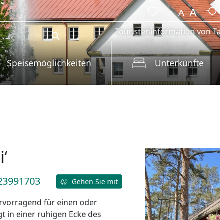
Touristeninformation von Ta
Speisemöglichkeiten
Unterkünfte
i‘
23991703
Gehen Sie mit
hervorragend für einen oder
gt in einer ruhigen Ecke des