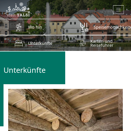
Zum Hauptinhalt springen
Wo hin
Speisemöglichkeit
Karten und
Unterkünfte
Reiseführer
Unterkünfte