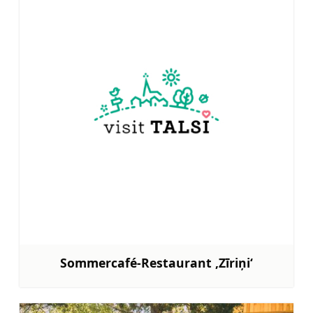
Sommercafé-Restaurant ‚Zīriņi‘
Mehr