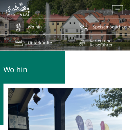
Zum Hauptinhalt springen
Wo hin
Speisemöglichkeit
Karten und
Unterkünfte
Reiseführer
Wo hin