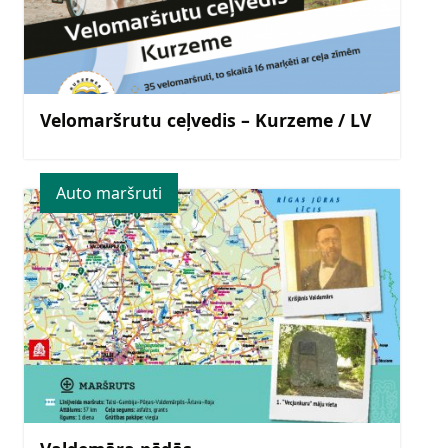
Velomaršrutu ceļvedis – Kurzeme / LV
Auto maršruti