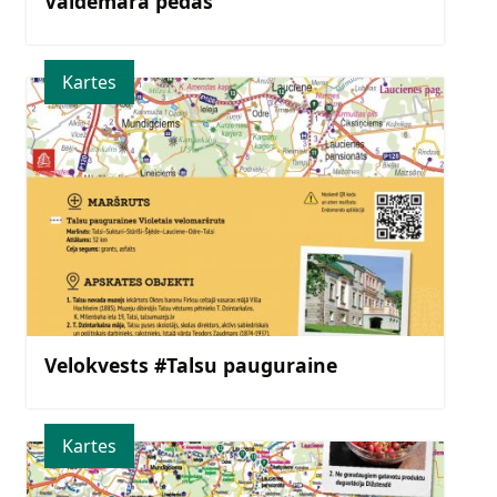
Valdemāra pēdās
Kartes
Velokvests #Talsu pauguraine
Kartes