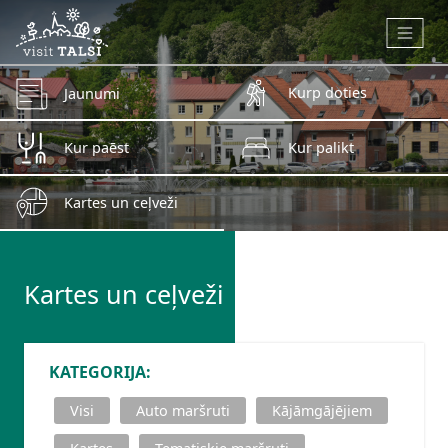
Skip to main content
Kurp doties
Jaunumi
Kur paēst
Kur palikt
Kartes un ceļveži
Kartes un ceļveži
KATEGORIJA:
Visi
Auto maršruti
Kājāmgājējiem