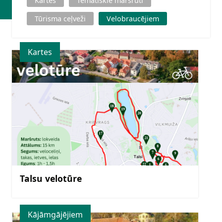
Kartes
Tematiskie maršruti
Tūrisma ceļveži
Velobraucējiem
Kartes
Talsu velotūre
Kājāmgājējiem