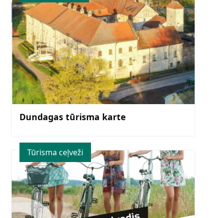
Dundagas tūrisma karte
Tūrisma ceļveži