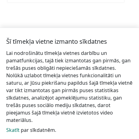
Šī tīmekļa vietne izmanto sīkdatnes
Lai nodrošinātu tīmekļa vietnes darbību un
Piesakies jaunumiem!
pamatfunkcijas, tajā tiek izmantotas gan pirmās, gan
trešās puses obligāti nepieciešamās sīkdatnes.
Pieraksties jaunumiem e-pastā un nepalaid garām
Nolūkā uzlabot tīmekļa vietnes funkcionalitāti un
jaunākās aktualitātes.
saturu, ar Jūsu piekrišanu papildus šajā tīmekļa vietnē
var tikt izmantotas gan pirmās puses statistikas
sīkdatnes, analizējot apmeklējumu statistiku, gan
trešās puses sociālo mediju sīkdatnes, darot
Vēlos saņemt jaunumus uz norādīto e-pasta adresi.
pieejamus šajā tīmekļa vietnē izvietotos video
materiālus.
Skatīt
par sīkdatnēm.