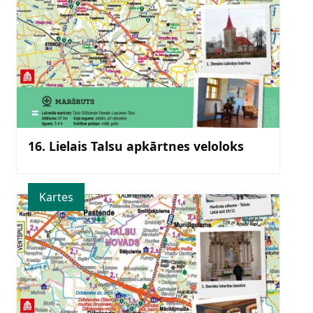
16. Lielais Talsu apkārtnes veloloks
Kartes