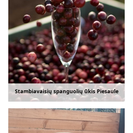
Stambiavaisių spanguolių ūkis Piesaule
Sužinoti daugiau