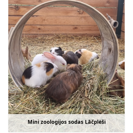
Mini zoologijos sodas Lāčplėši
Sužinoti daugiau