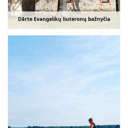
Dārte Evangelikų liuteronų bažnyčia
Sužinoti daugiau