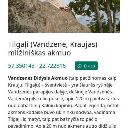
Tilgaļi (Vandzene, Kraujas)
milžiniškas akmuo
57.350143
22.722816
Eik su
Vandzenės Didysis Akmuo
(taip pat žinomas kaip
Krauju, Tilgaļu) – šventvietė – yra šiaurės rytinėje
Vandzenės parapijos dalyje, dešinėje Vandzenės–
Valdemārpils kelio pusėje, apie 120 m į pietvakarius
nuo dabartinių Kalnių kapinių. Pagal legendą, netoli
akmens kadaise buvo ūkininkų sodyba, vadinama
Tilgaļi, ir, matyt, taip pat bažnyčia to pačio
pavadinimo. Apie 20 m nuo akmens augo didžiulis