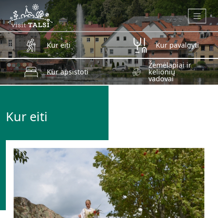
Skip to main content
Kur eiti
Kur pavalgyti
Žemėlapiai ir
Kur apsistoti
kelionių
vadovai
Kur eiti