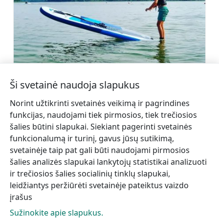
Walle group SUP lenta nuoma
Ši svetainė naudoja slapukus
Sužinoti daugiau
Norint užtikrinti svetainės veikimą ir pagrindines
funkcijas, naudojami tiek pirmosios, tiek trečiosios
šalies būtini slapukai. Siekiant pagerinti svetainės
funkcionalumą ir turinį, gavus jūsų sutikimą,
svetainėje taip pat gali būti naudojami pirmosios
←
Dzirnavkalns Malūno kalnas
Milžinkalnis
→
šalies analizės slapukai lankytojų statistikai analizuoti
ir trečiosios šalies socialinių tinklų slapukai,
leidžiantys peržiūrėti svetainėje pateiktus vaizdo
įrašus
Sužinokite apie slapukus.