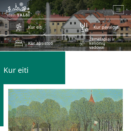
Skip to main content
Kur eiti
Kur pavalgyti
Žemėlapiai ir
Kur apsistoti
kelionių
vadovai
Kur eiti