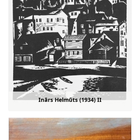
Inārs Helmūts (1934) II
Sužinoti daugiau