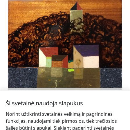
Kārlis Siliņš (1958)
Sužinoti daugiau
Ši svetainė naudoja slapukus
Norint užtikrinti svetainės veikimą ir pagrindines
funkcijas, naudojami tiek pirmosios, tiek trečiosios
šalies būtini slapukai. Siekiant pagerinti svetainės