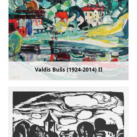
Valdis Bušs (1924-2014) II
Sužinoti daugiau