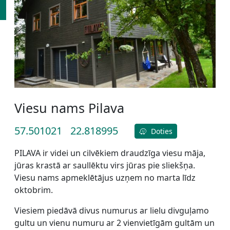
Viesu nams Pilava
57.501021
22.818995
Doties
PILAVA ir videi un cilvēkiem draudzīga viesu māja,
jūras krastā ar saullēktu virs jūras pie sliekšņa.
Viesu nams apmeklētājus uzņem no marta līdz
oktobrim.
Viesiem piedāvā divus numurus ar lielu divguļamo
gultu un vienu numuru ar 2 vienvietīgām gultām un