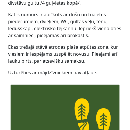
divstāvu gultu /4 guļvietas kopā/.
Katrs numurs ir aprīkots ar dušu un tualetes
piederumiem, dvieļiem, WC, gultas veļu, fēnu,
ledusskapi, elektrisko tējkannu. Iepriekš vienojoties
ar saimnieci, pieejamas arī brokastis.
Ēkas trešajā stāvā atrodas plaša atpūtas zona, kur
viesiem ir iespējams uzspēlēt novusu. Pieejami arī
lauku pirts, par atsevišķu samaksu.
Uzturēties ar mājdzīvniekiem nav atļauts.