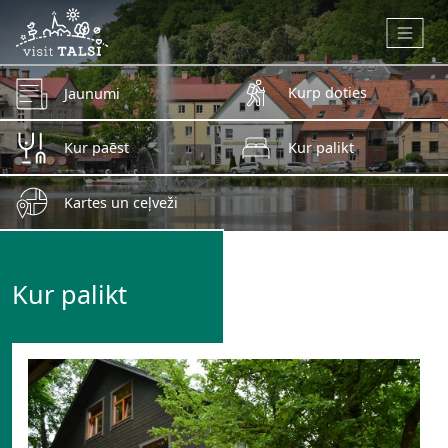
Skip to main content
Kurp doties
Jaunumi
Kur paēst
Kur palikt
Kartes un ceļveži
Kur palikt