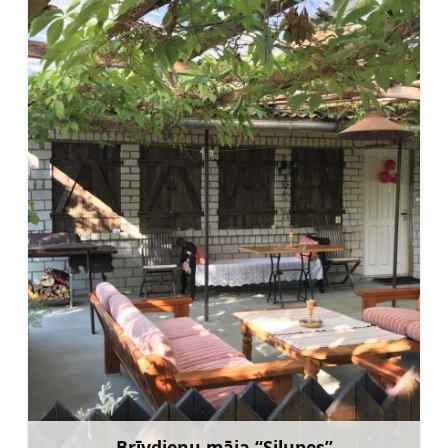
Brīvdienu māja “Silupes”