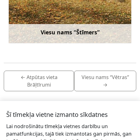
Viesu nams “Štīmers”
Uzzināt vairāk
←
Atpūtas vieta
Viesu nams “Vētras”
Brāļtīrumi
→
Šī tīmekļa vietne izmanto sīkdatnes
Lai nodrošinātu tīmekļa vietnes darbību un
Piesakies jaunumiem!
pamatfunkcijas, tajā tiek izmantotas gan pirmās, gan