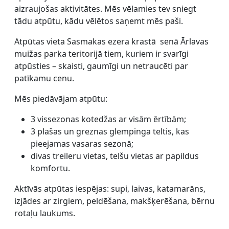
aizraujošas aktivitātes. Mēs vēlamies tev sniegt
tādu atpūtu, kādu vēlētos saņemt mēs paši.
Atpūtas vieta Sasmakas ezera krastā senā Ārlavas
muižas parka teritorijā tiem, kuriem ir svarīgi
atpūsties – skaisti, gaumīgi un netraucēti par
patīkamu cenu.
Mēs piedāvājam atpūtu:
3 vissezonas kotedžas ar visām ērtībām;
3 plašas un greznas glempinga teltis, kas
pieejamas vasaras sezonā;
divas treileru vietas, telšu vietas ar papildus
komfortu.
Aktīvās atpūtas iespējas: supi, laivas, katamarāns,
izjādes ar zirgiem, peldēšana, makšķerēšana, bērnu
rotaļu laukums.