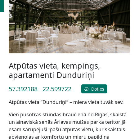
Atpūtas vieta, kempings,
apartamenti Dunduriņi
57.392188
22.599722
Doties
Atpūtas vieta “Dunduriņi” – miera vieta tuvāk sev.
Vien pusotras stundas braucienā no Rīgas, skaistā
un ainaviskā senās Ārlavas muižas parka teritorijā
esam sarūpējuši īpašu atpūtas vietu, kur skaistais
apvienojas ar komfortu un mieru papildina