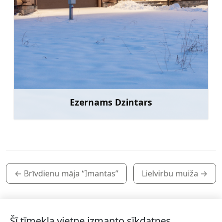
Ezernams Dzintars
Uzzināt vairāk
←
Brīvdienu māja “Imantas”
Lielvirbu muiža
→
Šī tīmekļa vietne izmanto sīkdatnes