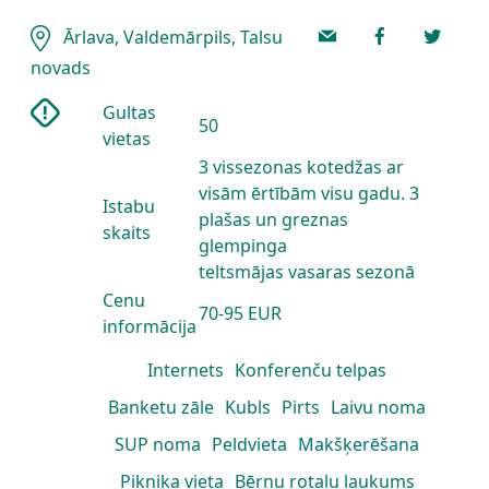
Ārlava, Valdemārpils, Talsu
novads
Gultas
50
vietas
3 vissezonas kotedžas ar
visām ērtībām visu gadu. 3
Istabu
plašas un greznas
skaits
glempinga
teltsmājas vasaras sezonā
Cenu
70-95 EUR
informācija
Internets
Konferenču telpas
Banketu zāle
Kubls
Pirts
Laivu noma
SUP noma
Peldvieta
Makšķerēšana
Piknika vieta
Bērnu rotaļu laukums