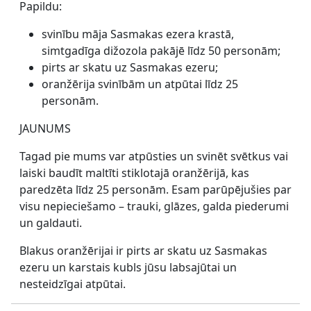
Papildu:
svinību māja Sasmakas ezera krastā,
simtgadīga dižozola pakājē līdz 50 personām;
pirts ar skatu uz Sasmakas ezeru;
oranžērija svinībām un atpūtai līdz 25
personām.
JAUNUMS
Tagad pie mums var atpūsties un svinēt svētkus vai
laiski baudīt maltīti stiklotajā oranžērijā, kas
paredzēta līdz 25 personām. Esam parūpējušies par
visu nepieciešamo – trauki, glāzes, galda piederumi
un galdauti.
Blakus oranžērijai ir pirts ar skatu uz Sasmakas
ezeru un karstais kubls jūsu labsajūtai un
nesteidzīgai atpūtai.