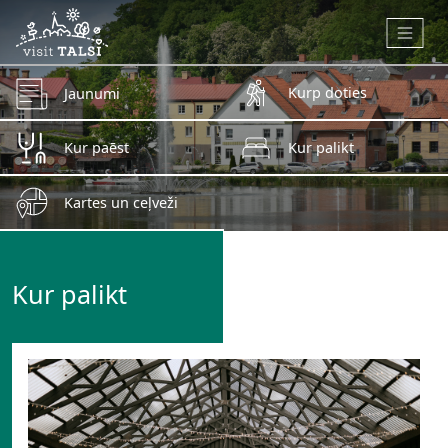
Skip to main content
Kurp doties
Jaunumi
Kur paēst
Kur palikt
Kartes un ceļveži
Kur palikt