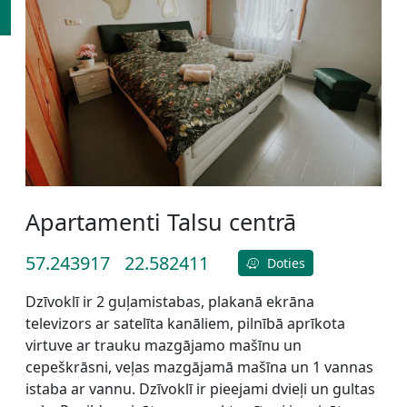
Apartamenti Talsu centrā
57.243917
22.582411
Doties
Dzīvoklī ir 2 guļamistabas, plakanā ekrāna
televizors ar satelīta kanāliem, pilnībā aprīkota
virtuve ar trauku mazgājamo mašīnu un
cepeškrāsni, veļas mazgājamā mašīna un 1 vannas
istaba ar vannu. Dzīvoklī ir pieejami dvieļi un gultas