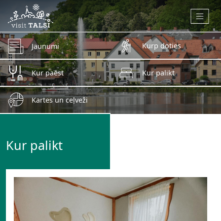
Skip to main content
Kurp doties
Jaunumi
Kur paēst
Kur palikt
Kartes un ceļveži
Kur palikt