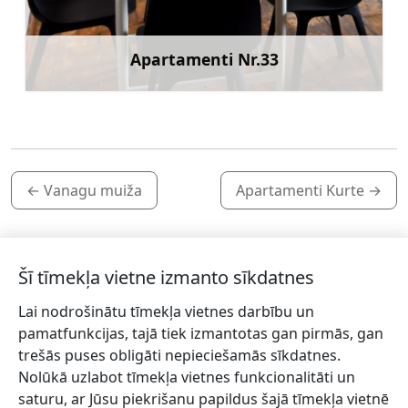
Apartamenti Nr.33
Uzzināt vairāk
←
Vanagu muiža
Apartamenti Kurte
→
Šī tīmekļa vietne izmanto sīkdatnes
Lai nodrošinātu tīmekļa vietnes darbību un
Piesakies jaunumiem!
pamatfunkcijas, tajā tiek izmantotas gan pirmās, gan
trešās puses obligāti nepieciešamās sīkdatnes.
Pieraksties jaunumiem e-pastā un nepalaid garām
Nolūkā uzlabot tīmekļa vietnes funkcionalitāti un
jaunākās aktualitātes.
saturu, ar Jūsu piekrišanu papildus šajā tīmekļa vietnē