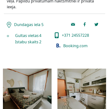
veļa. Papildu privātumam naktsmītnei ir privāta
ieeja.
Dundagas iela 5
+371 24557228
Gultas vietas
4
Istabu skaits
2
Booking.com