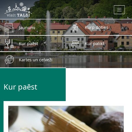
Skip to main content
Kurp doties
Jaunumi
Kur paēst
Kur palikt
Kartes un ceļveži
Kur paēst