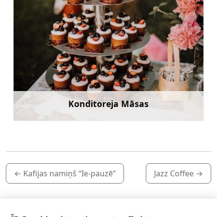
Konditoreja Māsas
Uzzināt vairāk
←
Kafijas namiņš “Ie-pauzē”
Jazz Coffee
→