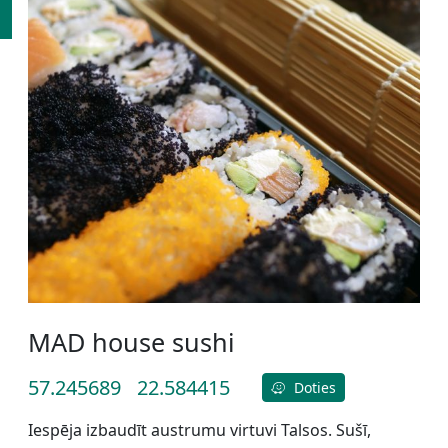
MAD house sushi
57.245689
22.584415
Doties
Iespēja izbaudīt austrumu virtuvi Talsos. Sušī,