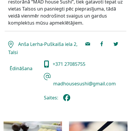
restorānā “MAD house Sushi”, tiek gatavoti tepat uz
vietas Talsos un pasniegti pēc pieprasījuma, tādā
veidā vienmēr nodrošinot svaigus un gardus
komplektus mūsu apmeklētājiem.
Anša Lerha-Puškaiša iela 2,
Talsi
+371 27085755
Ēdināšana
madhousesushi@gmail.com
Saites: