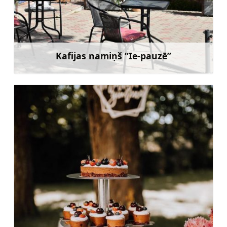
Kafijas namiņš “Ie-pauzē”
Uzzināt vairāk