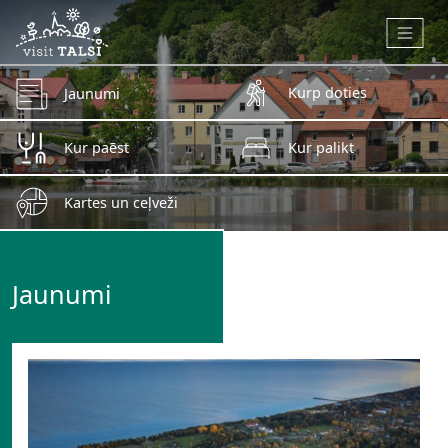
Skip to main content
Kurp doties
Jaunumi
Kur paēst
Kur palikt
Kartes un ceļveži
Jaunumi