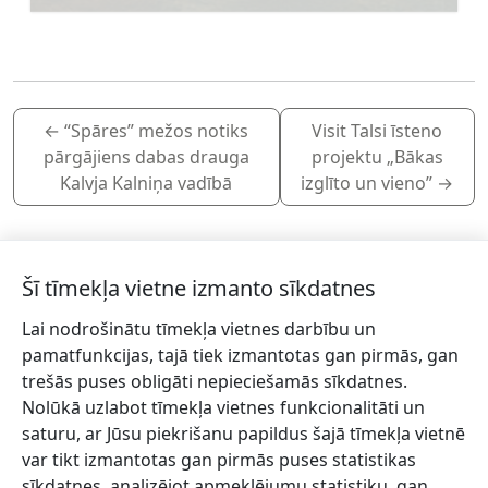
←
“Spāres” mežos notiks
Visit Talsi īsteno
pārgājiens dabas drauga
projektu „Bākas
Kalvja Kalniņa vadībā
izglīto un vieno”
→
Šī tīmekļa vietne izmanto sīkdatnes
Lai nodrošinātu tīmekļa vietnes darbību un
Piesakies jaunumiem!
pamatfunkcijas, tajā tiek izmantotas gan pirmās, gan
trešās puses obligāti nepieciešamās sīkdatnes.
Pieraksties jaunumiem e-pastā un nepalaid garām
Nolūkā uzlabot tīmekļa vietnes funkcionalitāti un
jaunākās aktualitātes.
saturu, ar Jūsu piekrišanu papildus šajā tīmekļa vietnē
var tikt izmantotas gan pirmās puses statistikas
sīkdatnes, analizējot apmeklējumu statistiku, gan