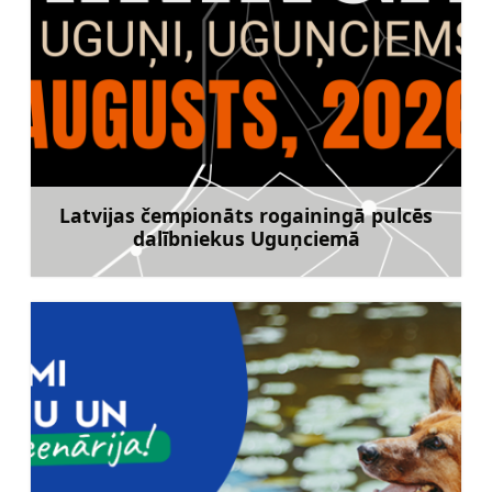
Latvijas čempionāts rogainingā pulcēs
dalībniekus Uguņciemā
Uzzināt vairāk