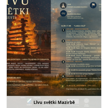
Līvu svētki Mazirbē
Uzzināt vairāk