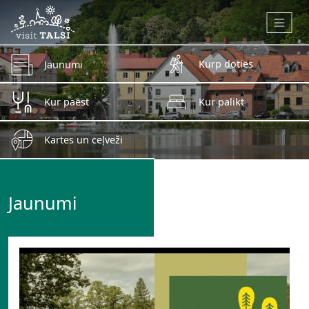
Skip to main content
Kurp doties
Jaunumi
Kur paēst
Kur palikt
Kartes un ceļveži
Jaunumi