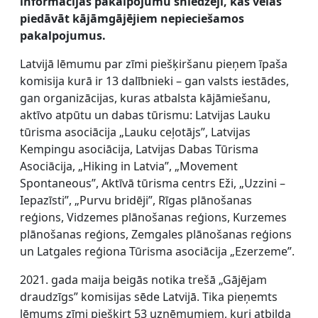
informācijas pakalpojumu sniedzēji, kas vēlas
piedāvāt kājāmgājējiem nepieciešamos
pakalpojumus.
Latvijā lēmumu par zīmi piešķiršanu pieņem īpaša
komisija kurā ir 13 dalībnieki – gan valsts iestādes,
gan organizācijas, kuras atbalsta kājāmiešanu,
aktīvo atpūtu un dabas tūrismu: Latvijas Lauku
tūrisma asociācija „Lauku ceļotājs”, Latvijas
Kempingu asociācija, Latvijas Dabas Tūrisma
Asociācija, „Hiking in Latvia”, „Movement
Spontaneous”, Aktīvā tūrisma centrs Eži, „Uzzini –
Iepazīsti”, „Purvu bridēji”, Rīgas plānošanas
reģions, Vidzemes plānošanas reģions, Kurzemes
plānošanas reģions, Zemgales plānošanas reģions
un Latgales reģiona Tūrisma asociācija „Ezerzeme”.
2021. gada maija beigās notika trešā „Gājējam
draudzīgs” komisijas sēde Latvijā. Tika pieņemts
lēmums zīmi piešķirt 53 uzņēmumiem, kuri atbilda