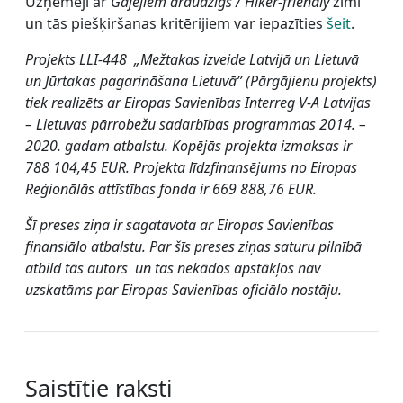
Uzņēmēji ar
Gājējiem draudzīgs / Hiker-friendly
zīmi
un tās piešķiršanas kritērijiem var iepazīties
šeit
.
Projekts LLI-448 „Mežtakas izveide Latvijā un Lietuvā
un Jūrtakas pagarināšana Lietuvā” (Pārgājienu projekts)
tiek realizēts ar Eiropas Savienības Interreg V-A Latvijas
– Lietuvas pārrobežu sadarbības programmas 2014. –
2020. gadam atbalstu. Kopējās projekta izmaksas ir
788 104,45 EUR. Projekta līdzfinansējums no Eiropas
Reģionālās attīstības fonda ir 669 888,76 EUR.
Šī preses ziņa ir sagatavota ar Eiropas Savienības
finansiālo atbalstu. Par šīs preses ziņas saturu pilnībā
atbild tās autors un tas nekādos apstākļos nav
uzskatāms par Eiropas Savienības oficiālo nostāju.
Saistītie raksti