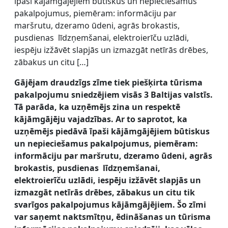
īpaši kājāmgājējiem būtiskus un nepieciešamus
pakalpojumus, piemēram: informāciju par
maršrutu, dzeramo ūdeni, agrās brokastis,
pusdienas līdzņemšanai, elektroierīču uzlādi,
iespēju izžāvēt slapjās un izmazgāt netīrās drēbes,
zābakus un citu […]
Gājējam draudzīgs zīme tiek piešķirta tūrisma
pakalpojumu sniedzējiem visās 3 Baltijas valstīs.
Tā parāda, ka uzņēmējs zina un respektē
kājāmgājēju vajadzības. Ar to saprotot, ka
uzņēmējs piedāvā īpaši kājāmgājējiem būtiskus
un nepieciešamus pakalpojumus, piemēram:
informāciju par maršrutu, dzeramo ūdeni, agrās
brokastis, pusdienas līdzņemšanai,
elektroierīču uzlādi, iespēju izžāvēt slapjās un
izmazgāt netīrās drēbes, zābakus un citu tik
svarīgos pakalpojumus kājāmgājējiem. Šo zīmi
var saņemt naktsmītņu, ēdināšanas un tūrisma