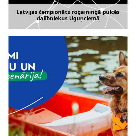
Latvijas čempionāts rogainingā pulcēs
dalībniekus Uguņciemā
Uzzināt vairāk