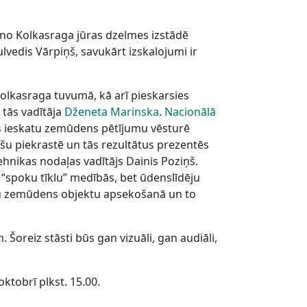
o no Kolkasraga jūras dzelmes izstādē
vedis Vārpiņš, savukārt izskalojumi ir
lkasraga tuvumā, kā arī pieskarsies
 tās vadītāja
Dženeta Marinska
.
Nacionālā
gs ieskatu zemūdens pētījumu vēsturē
vīšu piekrastē un tās rezultātus prezentēs
ehnikas nodaļas vadītājs Dainis Poziņš.
 “spoku tīklu” medībās, bet ūdenslīdēju
jumu zemūdens objektu apsekošanā un to
 Šoreiz stāsti būs gan vizuāli, gan audiāli,
oktobrī plkst. 15.00.