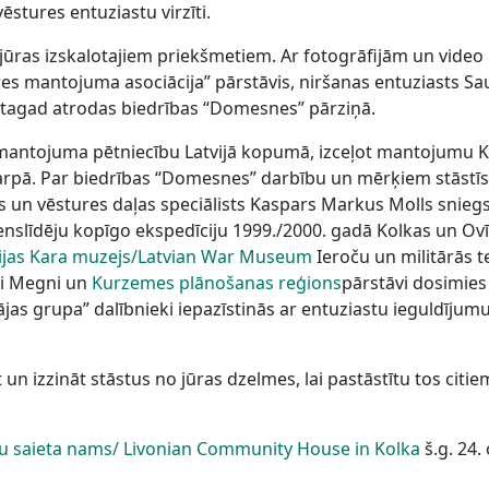
stures entuziastu virzīti.
o jūras izskalotajiem priekšmetiem. Ar fotogrāfijām un vide
es mantojuma asociācija” pārstāvis, niršanas entuziasts Saul
 tagad atrodas biedrības “Domesnes” pārziņā.
mantojuma pētniecību Latvijā kopumā, izceļot mantojumu Ko
arpā. Par biedrības “Domesnes” darbību un mērķiem stāstīs
s un vēstures daļas speciālists Kaspars Markus Molls snie
 ūdenslīdēju kopīgo ekspedīciju 1999./2000. gadā Kolkas un O
ijas Kara muzejs/Latvian War Museum
Ieroču un militārās t
ni Megni un
Kurzemes plānošanas reģions
pārstāvi dosimies
erājas grupa” dalībnieki iepazīstinās ar entuziastu ieguldī
n izzināt stāstus no jūras dzelmes, lai pastāstītu tos citiem.
šu saieta nams/ Livonian Community House in Kolka
š.g. 24. 