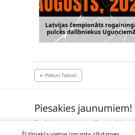
Latvijas čempionāts rogaining
pulcēs dalībniekus Uguņciem
Uzzināt vai
←
Pieturi Talsos!
Piesakies jaunumiem!
Pieraksties jaunumiem e-pastā un nepalaid
garām jaunākās aktualitātes.
Šī tīmekļa vietne izmanto sīkdatnes