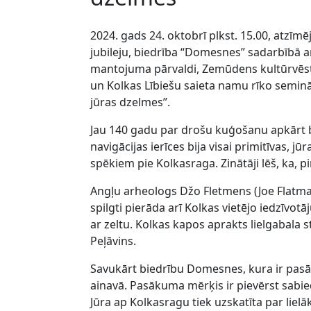
2024. gads 24. oktobrī plkst. 15.00, atzīm
jubileju, biedrība “Domesnes” sadarbībā a
mantojuma pārvaldi, Zemūdens kultūrvēs
un Kolkas Lībiešu saieta namu rīko seminār
jūras dzelmes”.
Jau 140 gadu par drošu kuģošanu apkārt b
navigācijas ierīces bija visai primitīvas, 
spēkiem pie Kolkasraga. Zinātāji lēš, ka, 
Angļu arheologs Džo Fletmens (Joe Flatma
spilgti pierāda arī Kolkas vietējo iedzīvo
ar zeltu. Kolkas kapos aprakts lielgabala st
Peļāvins.
Savukārt biedrību Domesnes, kura ir pasāk
ainavā. Pasākuma mērķis ir pievērst sab
Jūra ap Kolkasragu tiek uzskatīta par liel