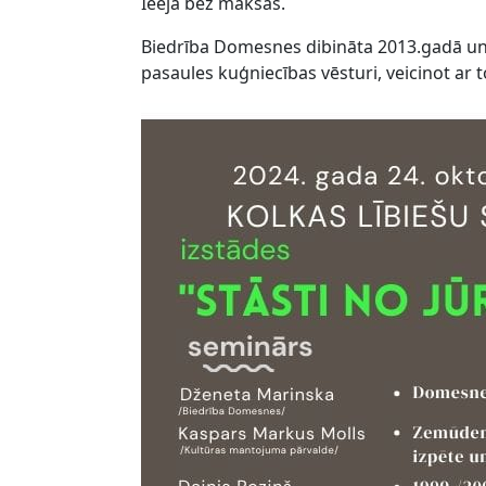
Ieeja bez maksas.
Biedrība Domesnes dibināta 2013.gadā un t
pasaules kuģniecības vēsturi, veicinot ar 