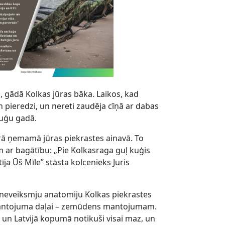
 gādā Kolkas jūras bāka. Laikos, kad
un pieredzi, un nereti zaudēja cīņā ar dabas
kuģu gadā.
rā ņemamā jūras piekrastes ainavā. To
m ar bagātību: „Pie Kolkasraga guļ kuģis
īja Ūš Mīle” stāsta kolcenieks Juris
t neveiksmju anatomiju Kolkas piekrastes
 mantojuma daļai – zemūdens mantojumam.
t un Latvijā kopumā notikuši visai maz, un