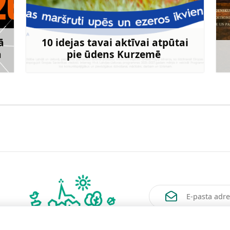
ā
10 idejas tavai aktīvai atpūtai
ā
pie ūdens Kurzemē
rāk
Uzzināt vairāk
Vēlos saņemt jaunum