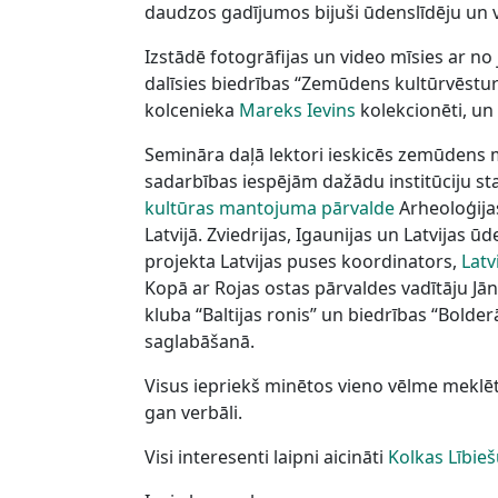
daudzos gadījumos bijuši ūdenslīdēju un vē
Izstādē fotogrāfijas un video mīsies ar n
dalīsies biedrības “Zemūdens kultūrvēstur
kolcenieka
Mareks Ievins
kolekcionēti, un
Semināra daļā lektori ieskicēs zemūdens 
sadarbības iespējām dažādu institūciju st
kultūras mantojuma pārvalde
Arheoloģija
Latvijā. Zviedrijas, Igaunijas un Latvijas
projekta Latvijas puses koordinators,
Latv
Kopā ar Rojas ostas pārvaldes vadītāju Jā
kluba “Baltijas ronis” un biedrības “Bold
saglabāšanā.
Visus iepriekš minētos vieno vēlme meklēt u
gan verbāli.
Visi interesenti laipni aicināti
Kolkas Lībie