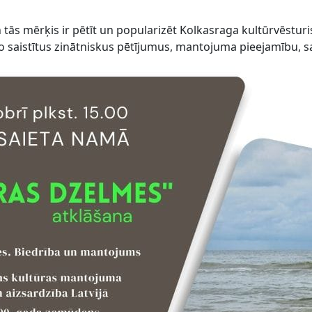
ās mērķis ir pētīt un popularizēt Kolkasraga kultūrvēsturis
to saistītus zinātniskus pētījumus, mantojuma pieejamību, sa