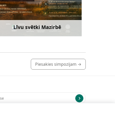
Līvu svētki Mazirbē
Uzzināt vairāk
Piesakies simpozijam
→
us uz norādīto e-pasta adresi.