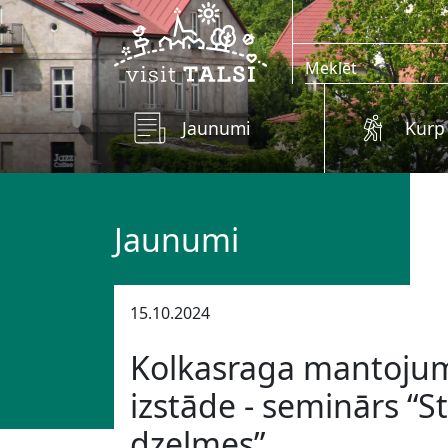
Skip to main content
Jaunumi
Kurp
Jaunumi
15.10.2024
Kolkasraga mantojum
izstāde - seminārs “St
dzelmes”