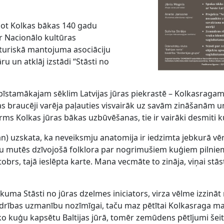
ējot Kolkas bākas 140 gadu
r Nacionālo kultūras
turiskā mantojuma asociāciju
u un atklāj izstādi “Stāsti no
īstamākajam sēklim Latvijas jūras piekrastē
– Kolkasragam,
jūras braucēji varēja paļauties visvairāk uz savām zināšanām 
pirms Kolkas jūras bākas uzbūvēšanas, tie ir vairāki desmiti 
n) uzskata, ka neveiksmju anatomija ir iedzimta jebkurā vē
tāju mutēs dzīvojošā folklora par nogrimušiem kuģiem pilnie
obrs, tajā ieslēpta karte. Mana vecmāte to zināja, viņai stāst
uma Stāsti no jūras dzelmes iniciators, virza vēlme izzinā
iedrības uzmanību nozīmīgai, taču maz pētītai Kolkasraga
āko kuģu kapsētu Baltijas jūrā, tomēr zemūdens pētījumi šei