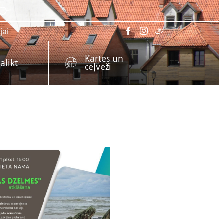
jai
Kartes un
alikt
ceļveži