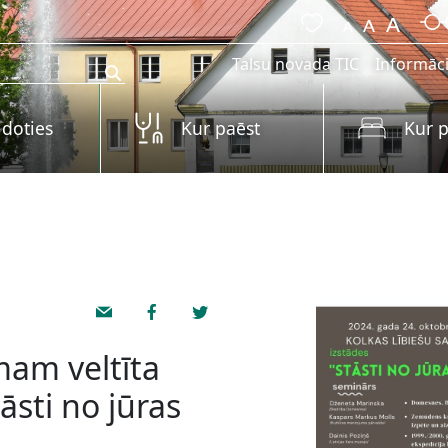
Talsu novada TIC
Informāci
 doties
Kur paēst
Kur p
am veltīta
āsti no jūras