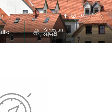
jai
Kartes un
alikt
ceļveži