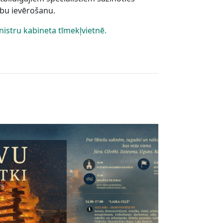
sību ievērošanu.
nistru kabineta tīmekļvietnē.