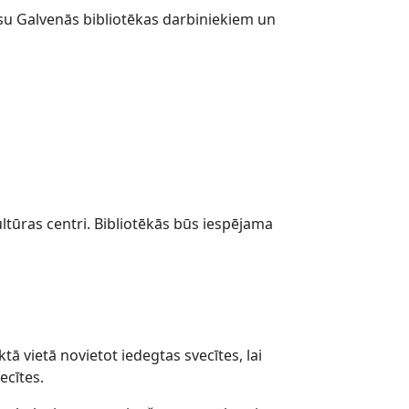
lsu Galvenās bibliotēkas darbiniekiem un
ultūras centri. Bibliotēkās būs iespējama
tā vietā novietot iedegtas svecītes, lai
ecītes.