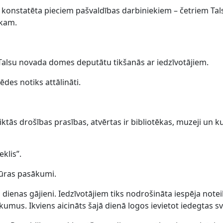
 konstatēta pieciem pašvaldības darbiniekiem – četriem Ta
ekam.
s Talsu novada domes deputātu tikšanās ar iedzīvotājiem.
es notiks attālināti.
iktās drošības prasības, atvērtas ir bibliotēkas, muzeji un k
klis”.
ltūras pasākumi.
 dienas gājieni. Iedzīvotājiem tiks nodrošināta iespēja noteik
umus. Ikviens aicināts šajā dienā logos ievietot iedegtas sv