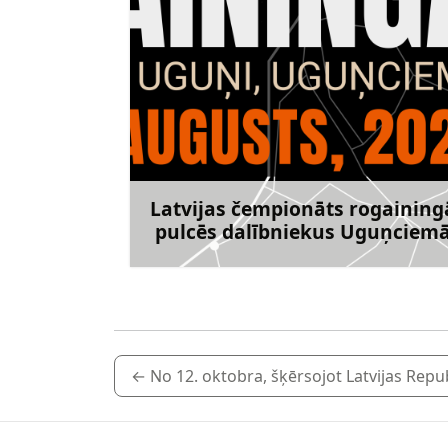
Latvijas čempionāts rogaining
pulcēs dalībniekus Uguņciem
Uzzināt vai
←
No 12. oktobra, šķērsojot Latvijas Repu