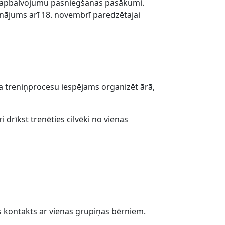
gie apbalvojumu pasniegšanas pasākumi.
inājums arī 18. novembrī paredzētajai
a treniņprocesu iespējams organizēt ārā,
i drīkst trenēties cilvēki no vienas
is kontakts ar vienas grupiņas bērniem.