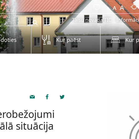
Talsu novada TIC
Informāci
 doties
Kur paēst
Kur p
 ierobežojumi
lā situācija