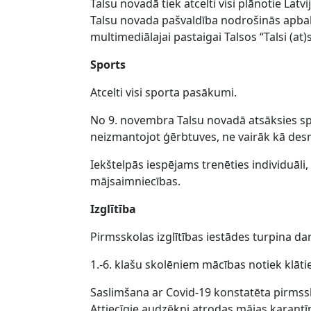
Talsu novadā tiek atcelti visi plānotie L
Talsu novada pašvaldība nodrošinās apbalv
multimediālajai pastaigai Talsos “Talsi (at)
Sports
Atcelti visi sporta pasākumi.
No 9. novembra Talsu novadā atsāksies spo
neizmantojot ģērbtuves, ne vairāk kā desmi
Iekštelpās iespējams trenēties individuāli, 
mājsaimniecības.
Izglītība
Pirmsskolas izglītības iestādes turpina da
1.-6. klašu skolēniem mācības notiek klātie
Saslimšana ar Covid-19 konstatēta pirmssko
Attiecīgie audzēkņi atrodas mājas karantī