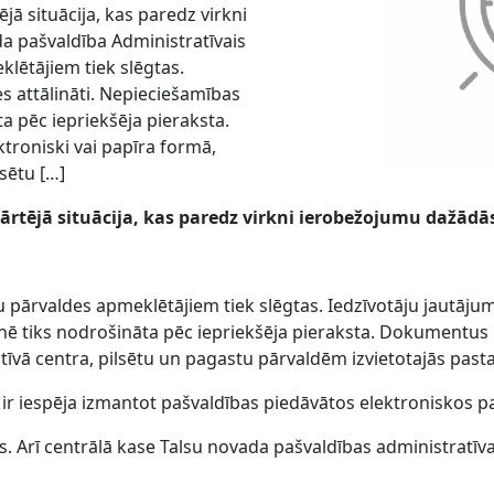
jā situācija, kas paredz virkni
a pašvaldība Administratīvais
klētājiem tiek slēgtas.
ies attālināti. Nepieciešamības
a pēc iepriekšēja pieraksta.
troniski vai papīra formā,
lsētu […]
kārtējā situācija, kas paredz virkni ierobežojumu dažādā
pārvaldes apmeklētājiem tiek slēgtas. Iedzīvotāju jautājumi t
ē tiks nodrošināta pēc iepriekšēja pieraksta. Dokumentus ied
tīvā centra, pilsētu un pagastu pārvaldēm izvietotajās pasta
 ir iespēja izmantot pašvaldības piedāvātos elektroniskos 
s. Arī centrālā kase Talsu novada pašvaldības administratīva