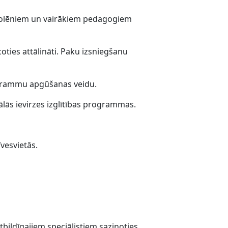
 skolēniem un vairākiem pedagogiem
oties attālināti. Paku izsniegšanu
ogrammu apgūšanas veidu.
ālās ievirzes izglītības programmas.
vesvietās.
tbildīgajiem speciālistiem sazinoties