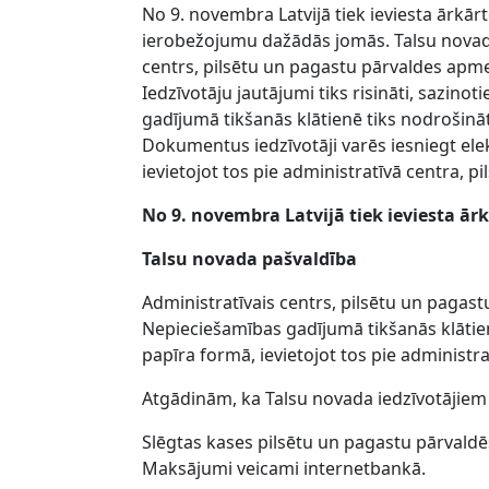
No 9. novembra Latvijā tiek ieviesta ārkārtē
ierobežojumu dažādās jomās. Talsu novad
centrs, pilsētu un pagastu pārvaldes apme
Iedzīvotāju jautājumi tiks risināti, sazinot
gadījumā tikšanās klātienē tiks nodrošināt
Dokumentus iedzīvotāji varēs iesniegt elek
ievietojot tos pie administratīvā centra, pi
No 9. novembra Latvijā tiek ieviesta ār
Talsu novada pašvaldība
Administratīvais centrs, pilsētu un pagastu 
Nepieciešamības gadījumā tikšanās klātien
papīra formā, ievietojot tos pie administra
Atgādinām, ka Talsu novada iedzīvotājiem
Slēgtas kases pilsētu un pagastu pārvaldē
Maksājumi veicami internetbankā.