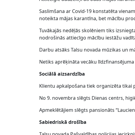
Saslimšana ar Covid-19 konstatēta vienam
noteikta mājas karantīna, bet mācību proc
Tuvākajās nedēļās skolēniem tiks izsniegta
nodrošinās attiecīgo mācību iestāžu vadītā
Darbu atsāks Talsu novada mūzikas un mā
Netiks aprēķināta vecāku līdzfinansējuma 
Sociālā aizsardzība
Klientu apkalpošana tiek organizēta tikai 
No 9. novembra slēgts Dienas centrs, hig
Apmeklētājiem slēgts pansionāts “Laucien
Sabiedriskā drošība
Talsu novada Pašvaldības policijas iecirkni