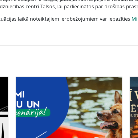
rdzniecības centri Talsos, lai pārliecinātos par drošības pra
ituācijas laikā noteiktajiem ierobežojumiem var iepazīties
Mi