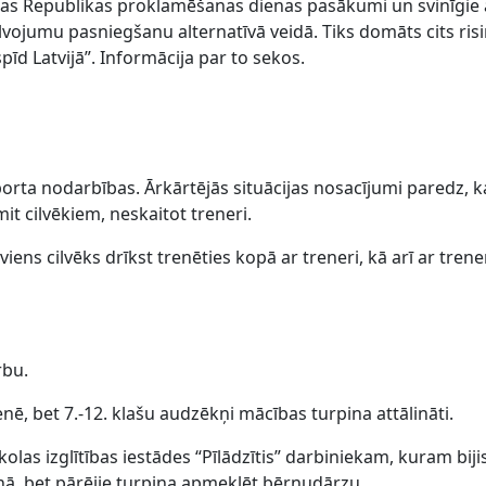
atvijas Republikas proklamēšanas dienas pasākumi un svinī
ojumu pasniegšanu alternatīvā veidā. Tiks domāts cits ris
spīd Latvijā”. Informācija par to sekos.
rta nodarbības. Ārkārtējās situācijas nosacījumi paredz, k
t cilvēkiem, neskaitot treneri.
viens cilvēks drīkst trenēties kopā ar treneri, kā arī ar trener
rbu.
nē, bet 7.-12. klašu audzēkņi mācības turpina attālināti.
las izglītības iestādes “Pīlādzītis” darbiniekam, kuram bij
nā, bet pārējie turpina apmeklēt bērnudārzu.