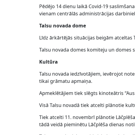
Pēdējo 14 dienu laikā Covid-19 saslimšana
vienam centrālās administrācijas darbini
Talsu novada dome
Līdz ārkārtējās situācijas beigām atcelta
Talsu novada domes komiteju un domes sēd
Kultūra
Talsu novada iedzīvotājiem, ievērojot note
tikai grāmatu apmaiņa.
Apmeklētājiem tiek slēgts kinoteātris “Ause
Visā Talsu novadā tiek atcelti plānotie ku
Tiek atcelti 11. novembrī plānotie Lāčplēša
tādā veidā pieminētu Lāčplēša dienas notik