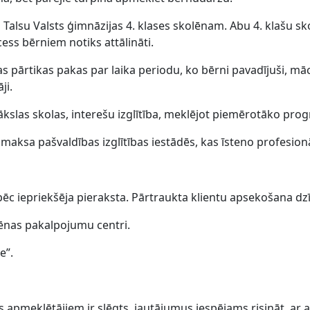
 Talsu Valsts ģimnāzijas 4. klases skolēnam. Abu 4. klašu
ess bērniem notiks attālināti.
s pārtikas pakas par laika periodu, ko bērni pavadījuši, māc
ji.
kslas skolas, interešu izglītība, meklējot piemērotāko pr
maksa pašvaldības izglītības iestādēs, kas īsteno profesion
pēc iepriekšēja pieraksta. Pārtraukta klientu apsekošana dzī
iēnas pakalpojumu centri.
e”.
s apmeklētājiem ir slēgts, jautājumus iespējams risināt, ar a