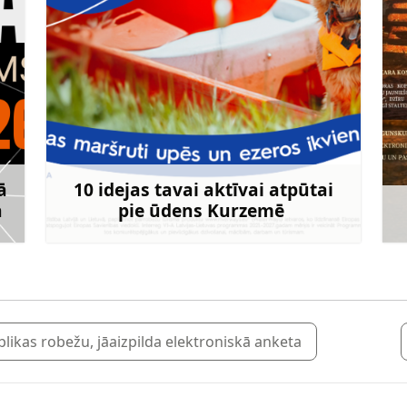
ā
10 idejas tavai aktīvai atpūtai
ā
pie ūdens Kurzemē
rāk
Uzzināt vairāk
blikas robežu, jāaizpilda elektroniskā anketa