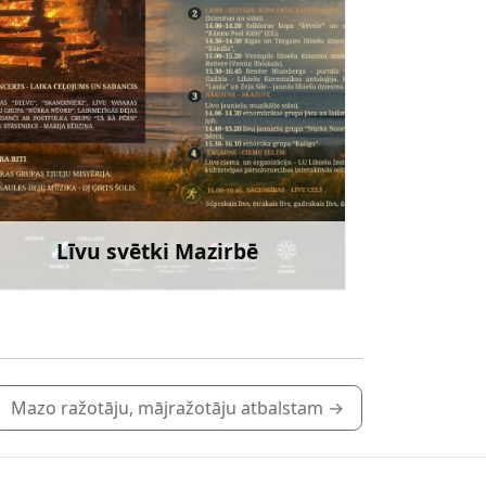
Līvu svētki Mazirbē
Uzzināt vairāk
Mazo ražotāju, mājražotāju atbalstam
→