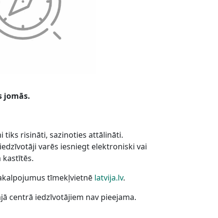
s jomās.
iks risināti, sazinoties attālināti.
zīvotāji varēs iesniegt elektroniski vai
 kastītēs.
pakalpojumus tīmekļvietnē
latvija.lv
.
jā centrā iedzīvotājiem nav pieejama.