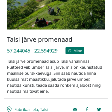
Talsi järve promenaad
57.244045
22.594929
Mine
Talsi järve promenaad asub Talsi vanalinnas.
Puitteed viib ümber Talsi järve, mis on kaunistatud
maalilise purskkaevuga. Siin saab nautida linna
kuulsaimat maastikku, jalutada järve ümber,
nautida kunsti, teada saada rohkem ajaloost ning
nautida maitsvat eine.
Fabrikas iela, Talsi