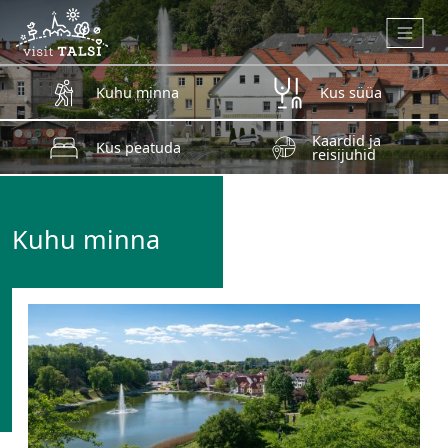
Skip to main content
Kuhu minna
Kus süüa
Kaardid ja
Kus peatuda
reisijuhid
Kuhu minna