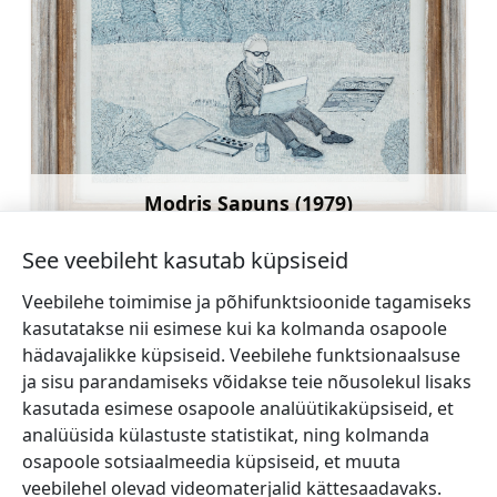
Modris Sapuns (1979)
Rohkem teavet
See veebileht kasutab küpsiseid
Veebilehe toimimise ja põhifunktsioonide tagamiseks
kasutatakse nii esimese kui ka kolmanda osapoole
hädavajalikke küpsiseid. Veebilehe funktsionaalsuse
←
Sauleskalns
Talsi Kultuurikeskus ja
ja sisu parandamiseks võidakse teie nõusolekul lisaks
(Päikeseküngas)
Loomeaed
→
kasutada esimese osapoole analüütikaküpsiseid, et
analüüsida külastuste statistikat, ning kolmanda
osapoole sotsiaalmeedia küpsiseid, et muuta
veebilehel olevad videomaterjalid kättesaadavaks.