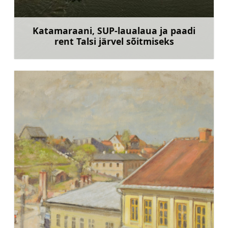
Katamaraani, SUP-laualaua ja paadi
rent Talsi järvel sõitmiseks
Rohkem teavet