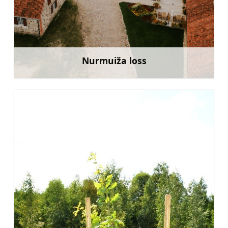
Nurmuiža loss
Rohkem teavet