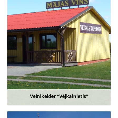
Veinikelder “Vējkalnietis”
Rohkem teavet