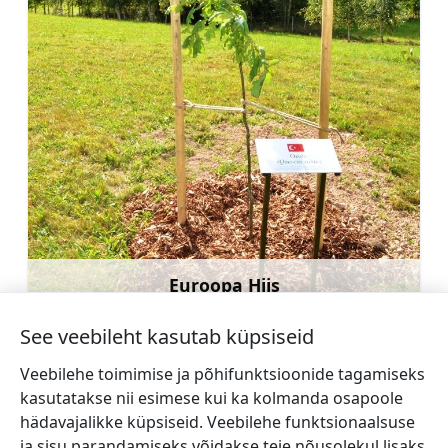
Euroopa Hiis
Rohkem teavet
See veebileht kasutab küpsiseid
Veebilehe toimimise ja põhifunktsioonide tagamiseks
kasutatakse nii esimese kui ka kolmanda osapoole
hädavajalikke küpsiseid. Veebilehe funktsionaalsuse
←
Modris Sapuns (1979)
Gunta Kalsere (1951)
ja sisu parandamiseks võidakse teie nõusolekul lisaks