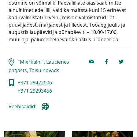
ostmine on võimalik. Päevaliiliate aias saab mitte
ainult imetleda lilli, vaid ka maitsta kuni 15 erinevat
koduvalmistatud veini, mis on valmistatud Läti
puuviljadest, marjadest ja lilledest. Tööaeg juulis ja
augustis laupäeviti ja pühapäeviti – 10.00-17.00,
muul ajal palume eelnevalt külastus broneerida.
"Mierkalni", Laucienes
pagasts, Talsu novads
+371 29422006
+371 29293456
Veebisaidid: