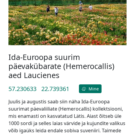
Ida-Euroopa suurim
päevakübarate (Hemerocallis)
aed Laucienes
57.230633
22.739361
Mine
Juulis ja augustis saab siin näha Ida-Euroopa
suurimat päevaliiliate (Hemerocallis) kollektsiooni,
mis enamasti on kasvatatud Lätis. Aiast õitseb üle
1000 sordi ja selles laias värvide ja kujundite valikus
võib igaüks leida endale sobiva suveniiri. Taimede