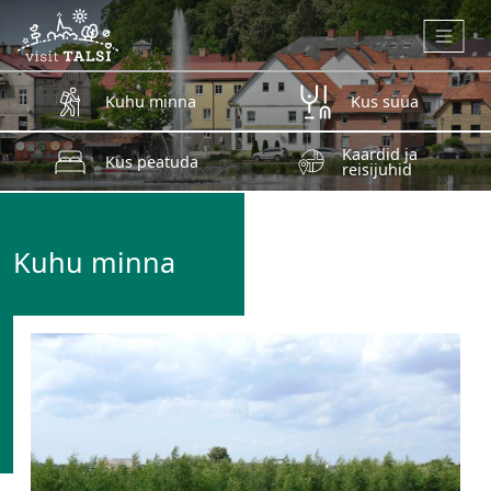
Skip to main content
Kuhu minna
Kus süüa
Kaardid ja
Kus peatuda
reisijuhid
Kuhu minna