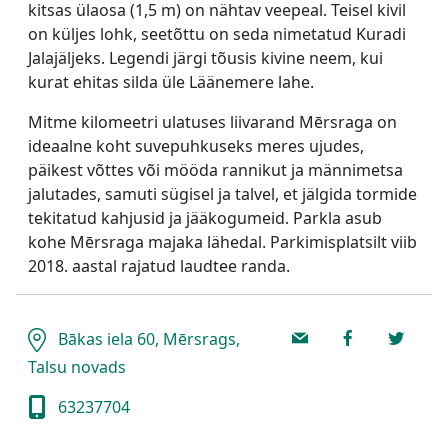
kitsas ülaosa (1,5 m) on nähtav veepeal. Teisel kivil
on küljes lohk, seetõttu on seda nimetatud Kuradi
Jalajäljeks. Legendi järgi tõusis kivine neem, kui
kurat ehitas silda üle Läänemere lahe.
Mitme kilomeetri ulatuses liivarand Mērsraga on
ideaalne koht suvepuhkuseks meres ujudes,
päikest võttes või mööda rannikut ja männimetsa
jalutades, samuti sügisel ja talvel, et jälgida tormide
tekitatud kahjusid ja jääkogumeid. Parkla asub
kohe Mērsraga majaka lähedal. Parkimisplatsilt viib
2018. aastal rajatud laudtee randa.
Bākas iela 60, Mērsrags,
Talsu novads
63237704