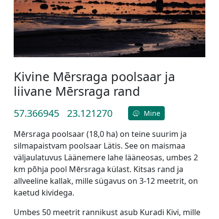
Kivine Mērsraga poolsaar ja
liivane Mērsraga rand
57.366945
23.121270
Mine
Mērsraga poolsaar (18,0 ha) on teine suurim ja
silmapaistvam poolsaar Lätis. See on maismaa
väljaulatuvus Läänemere lahe lääneosas, umbes 2
km põhja pool Mērsraga külast. Kitsas rand ja
allveeline kallak, mille sügavus on 3-12 meetrit, on
kaetud kividega.
Umbes 50 meetrit rannikust asub Kuradi Kivi, mille