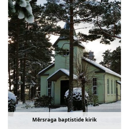
Mērsraga baptistide kirik
Rohkem teavet