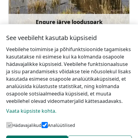
Engure järve looduspark
Rohkem teavet
See veebileht kasutab küpsiseid
Veebilehe toimimise ja põhifunktsioonide tagamiseks
kasutatakse nii esimese kui ka kolmanda osapoole
hädavajalikke küpsiseid. Veebilehe funktsionaalsuse
←
Autode näitus
Vaate torn Mērsraga
ja sisu parandamiseks võidakse teie nõusolekul lisaks
Draudzība
majakas juures
→
kasutada esimese osapoole analüütikaküpsiseid, et
analüüsida külastuste statistikat, ning kolmanda
osapoole sotsiaalmeedia küpsiseid, et muuta
veebilehel olevad videomaterjalid kättesaadavaks.
Vaata küpsiste kohta.
Hädavajalikud
Analüütilised
Talsi turismiinfokeskus