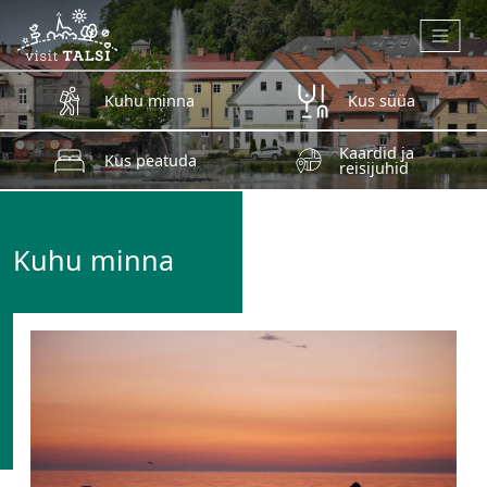
Skip to main content
Kuhu minna
Kus süüa
Kaardid ja
Kus peatuda
reisijuhid
Kuhu minna