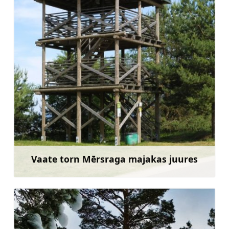
Vaate torn Mērsraga majakas juures
Rohkem teavet