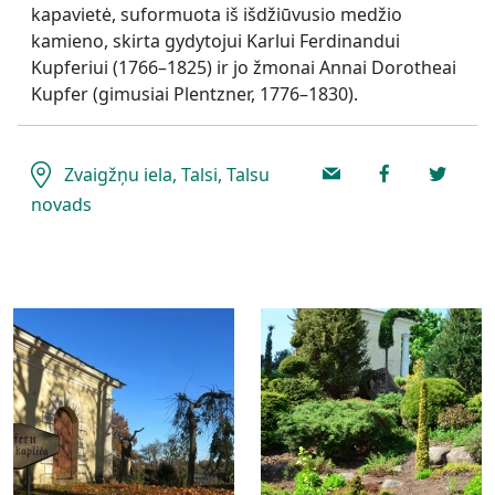
kapavietė, suformuota iš išdžiūvusio medžio
kamieno, skirta gydytojui Karlui Ferdinandui
Kupferiui (1766–1825) ir jo žmonai Annai Dorotheai
Kupfer (gimusiai Plentzner, 1776–1830).
Zvaigžņu iela, Talsi, Talsu
novads