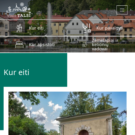
Skip to main content
Kur eiti
Kur pavalgyti
Žemėlapiai ir
Kur apsistoti
kelionių
vadovai
Kur eiti