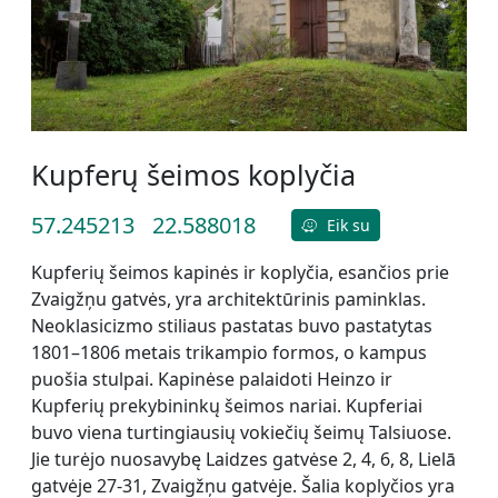
Kupferų šeimos koplyčia
57.245213
22.588018
Eik su
Kupferių šeimos kapinės ir koplyčia, esančios prie
Zvaigžņu gatvės, yra architektūrinis paminklas.
Neoklasicizmo stiliaus pastatas buvo pastatytas
1801–1806 metais trikampio formos, o kampus
puošia stulpai. Kapinėse palaidoti Heinzo ir
Kupferių prekybininkų šeimos nariai. Kupferiai
buvo viena turtingiausių vokiečių šeimų Talsiuose.
Jie turėjo nuosavybę Laidzes gatvėse 2, 4, 6, 8, Lielā
gatvėje 27-31, Zvaigžņu gatvėje. Šalia koplyčios yra