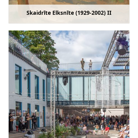
Skaidrīte Elksnīte (1929-2002) II
Sužinoti daugiau