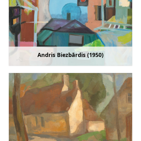
Andris Biezbārdis (1950)
Sužinoti daugiau