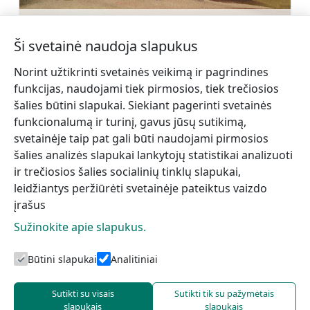
Romis Bēms (1927-1993)
Sužinoti daugiau
Ši svetainė naudoja slapukus
Norint užtikrinti svetainės veikimą ir pagrindines
funkcijas, naudojami tiek pirmosios, tiek trečiosios
šalies būtini slapukai. Siekiant pagerinti svetainės
funkcionalumą ir turinį, gavus jūsų sutikimą,
←
Dižstende dvaro Riterių
Lūrmaņių šaltinis
svetainėje taip pat gali būti naudojami pirmosios
pilis
→
šalies analizės slapukai lankytojų statistikai analizuoti
ir trečiosios šalies socialinių tinklų slapukai,
leidžiantys peržiūrėti svetainėje pateiktus vaizdo
įrašus
Sužinokite apie slapukus.
Būtini slapukai
Analitiniai
Talsi turizmo centras
Sutikti su visais
Sutikti tik su pažymėtais
slapukais
slapukais