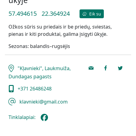
57.494615
22.364924
Eik su
Ožkos sūris su priedais ir be priedų, sviestas,
pienas ir kiti produktai, galima įsigyti ūkyje.
Sezonas: balandis–rugsėjis
"Kļavnieki", Laukmuiža,
Dundagas pagasts
+371 26486248
klavnieki@gmail.com
Tinklalapiai: