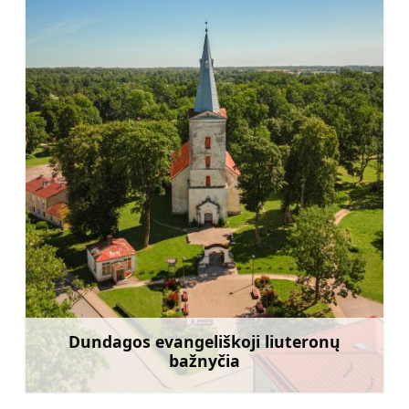
Dundagos evangeliškoji liuteronų
bažnyčia
Sužinoti daugiau