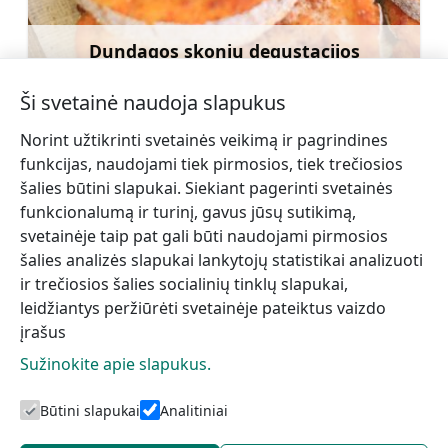
Dundagos skonių degustacijos
Sužinoti daugiau
Ši svetainė naudoja slapukus
Norint užtikrinti svetainės veikimą ir pagrindines
funkcijas, naudojami tiek pirmosios, tiek trečiosios
šalies būtini slapukai. Siekiant pagerinti svetainės
←
Katamaranų ir valčių
Rūkyti žuvys
funkcionalumą ir turinį, gavus jūsų sutikimą,
nuoma pasiplaukiojimams
Dūmu namiņš
svetainėje taip pat gali būti naudojami pirmosios
Talsų ežere
Pūpoli
→
šalies analizės slapukai lankytojų statistikai analizuoti
ir trečiosios šalies socialinių tinklų slapukai,
leidžiantys peržiūrėti svetainėje pateiktus vaizdo
įrašus
Sužinokite apie slapukus.
Būtini slapukai
Analitiniai
Talsi turizmo centras