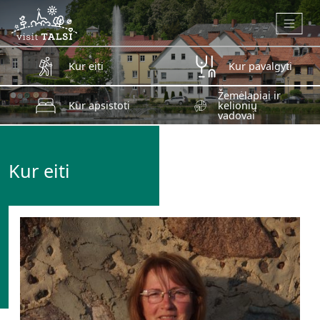
Skip to main content
Kur eiti
Kur pavalgyti
Žemėlapiai ir
Kur apsistoti
kelionių
vadovai
Kur eiti