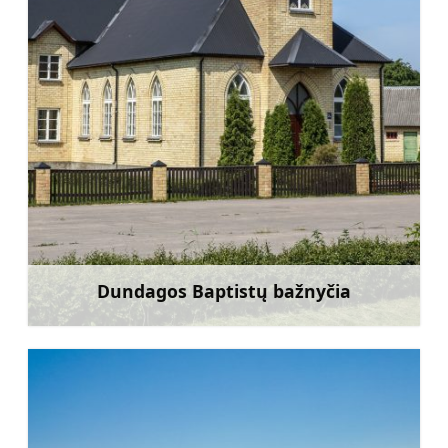
Dundagos Baptistų bažnyčia
Sužinoti daugiau