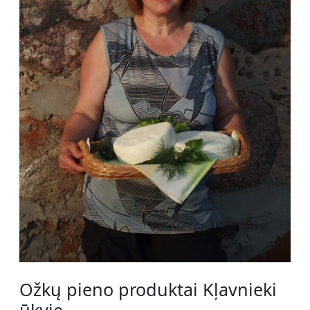
Ožkų pieno produktai Kļavnieki
ūkyje