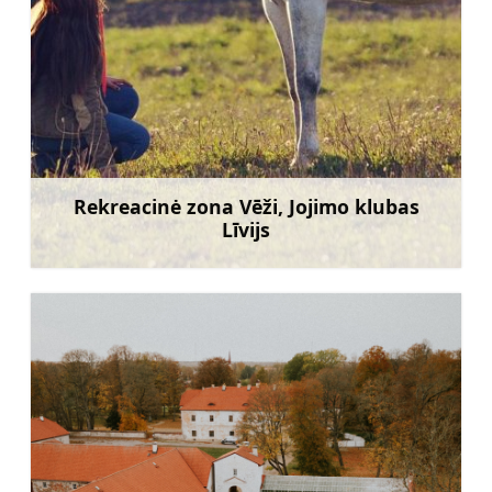
Rekreacinė zona Vēži, Jojimo klubas
Līvijs
Sužinoti daugiau