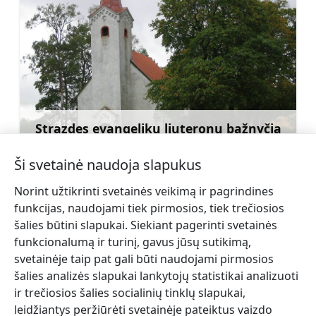
Strazdes evangelikų liuteronų bažnyčia
Sužinoti daugiau
Ši svetainė naudoja slapukus
Norint užtikrinti svetainės veikimą ir pagrindines
funkcijas, naudojami tiek pirmosios, tiek trečiosios
šalies būtini slapukai. Siekiant pagerinti svetainės
←
Mārtiņa
Slidinėjimo trasos poilsio
funkcionalumą ir turinį, gavus jūsų sutikimą,
medienos gamyklos
bazėje „Kamparkalns”.
→
svetainėje taip pat gali būti naudojami pirmosios
apžvalga
šalies analizės slapukai lankytojų statistikai analizuoti
ir trečiosios šalies socialinių tinklų slapukai,
leidžiantys peržiūrėti svetainėje pateiktus vaizdo