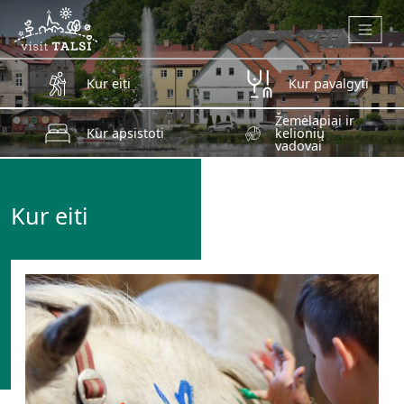
Skip to main content
Kur eiti
Kur pavalgyti
Žemėlapiai ir
Kur apsistoti
kelionių
vadovai
Kur eiti