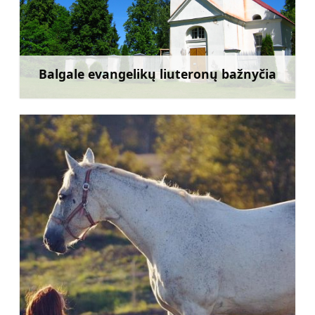
Balgale evangelikų liuteronų bažnyčia
Sužinoti daugiau