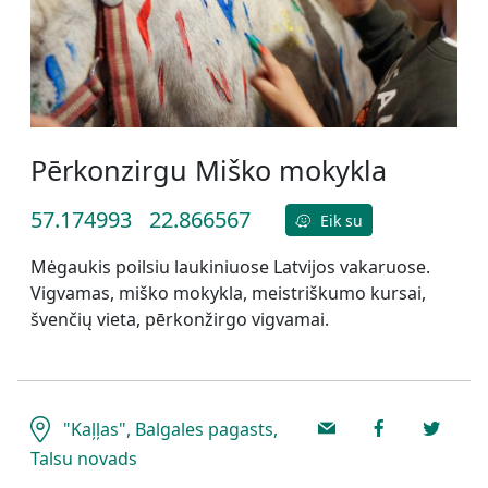
Pērkonzirgu Miško mokykla
57.174993
22.866567
Eik su
Mėgaukis poilsiu laukiniuose Latvijos vakaruose.
Vigvamas, miško mokykla, meistriškumo kursai,
švenčių vieta, pērkonžirgo vigvamai.
"Kaļļas", Balgales pagasts,
Talsu novads