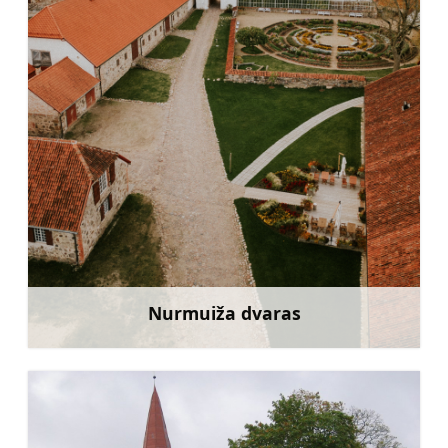
Nurmuiža dvaras
Sužinoti daugiau