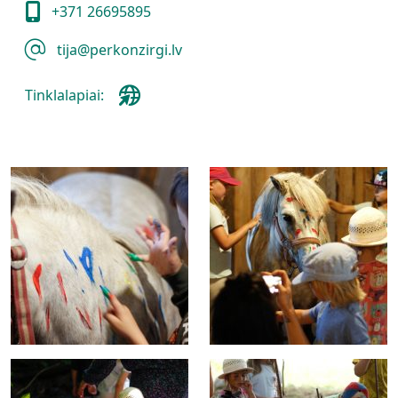
+371 26695895
tija@perkonzirgi.lv
Tinklalapiai: