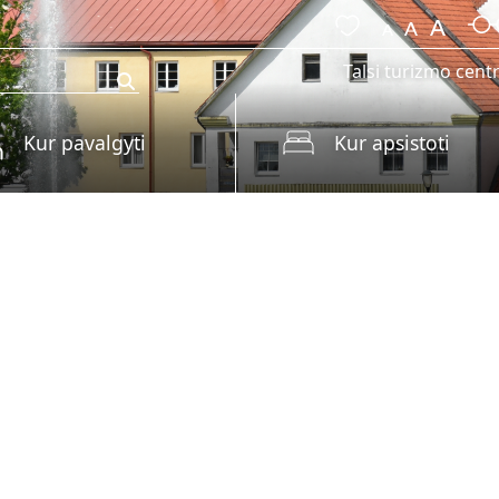
Talsi turizmo cent
Kur pavalgyti
Kur apsistoti