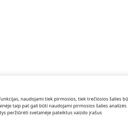
funkcijas, naudojami tiek pirmosios, tiek trečiosios šalies bū
inėje taip pat gali būti naudojami pirmosios šalies analizės s
alsi turizmo centras
antys peržiūrėti svetainėje pateiktus vaizdo įrašus