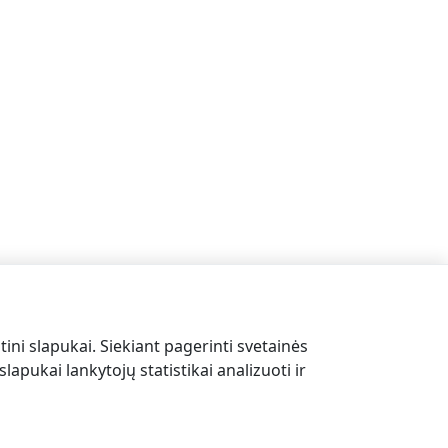
tini slapukai. Siekiant pagerinti svetainės
lapukai lankytojų statistikai analizuoti ir
EN
DE
LV
EE
LT
FR