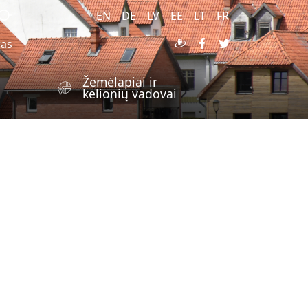
EN
DE
LV
EE
LT
FR
ras
Žemėlapiai ir
kelionių vadovai