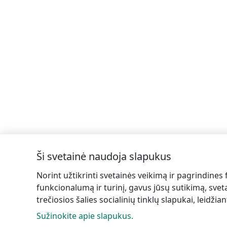
Ši svetainė naudoja slapukus
Norint užtikrinti svetainės veikimą ir pagrindines 
funkcionalumą ir turinį, gavus jūsų sutikimą, sveta
T
trečiosios šalies socialinių tinklų slapukai, leidži
Sužinokite apie slapukus.