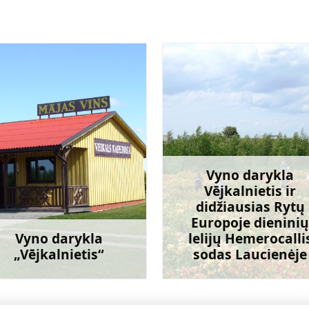
Vyno darykla
Vējkalnietis ir
didžiausias Rytų
Europoje dieninių
Vyno darykla
lelijų Hemerocalli
„Vējkalnietis“
sodas Laucienėje
Sužinoti daugiau
Sužinoti dau