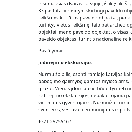
ir seniausias dvaras Latvijoje, išlikęs iki šių
33 pastatai ir septyni skirtingi paveldo obj
reikšmės kultūros paveldo objektai, penki
turintys vietos reikšmę, taip pat archeolog
objektai, meno paveldo objektas, o visas 
paveldo objektas, turintis nacionalinę rei
Pasiūlymai:
Jodinėjimo ekskursijos
Nurmuiža pilis, esanti ramioje Latvijos kai
pabėgimo galimybę gamtos mylėtojams, i
grožio. Vienas įdomiausių būdų tyrinėti nu
jodinėjimo ekskursijos, nepakartojama pati
vietiniams gyventojams. Nurmuiža kompleks
šventėms, vestuvių ceremonijoms ir poilsi
+371 29255167