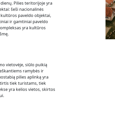
 dienų. Pilies teritorijoje yra
ektai: šeši nacionalinės
 kultūros paveldo objektai,
iniai ir gamtiniai paveldo
kompleksas yra kultūros
kšmę.
mo vietovėje, siūlo puikią
eškantiems ramybės ir
ostabią pilies aplinką yra
rtis tiek turistams, tiek
e yra kelios vietos, skirtos
ui.