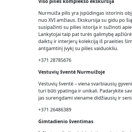
Viso pilies komplekso ekskursija
Nurmuiža pilis yra įspūdingas istorinis obj
nuo XVI amžiaus. Ekskursija su gidu po šią
susipažinti su pilies istorija ir sužinoti ap
Lankytojai taip pat turės galimybę apžiūr
daiktų ir interjerų kolekciją iš praeities ši
antgamtinį įvykį su pilies vaiduokliu.
+371 28785676
Vestuvių šventė Nurmuižoje
Vestuvių šventė – viena svarbiausių gyveni
turi būti ypatinga ir unikali. Padarykite 
jas surengdami viename didžiausių ir senia
+371 26486389
Gimtadienio šventimas