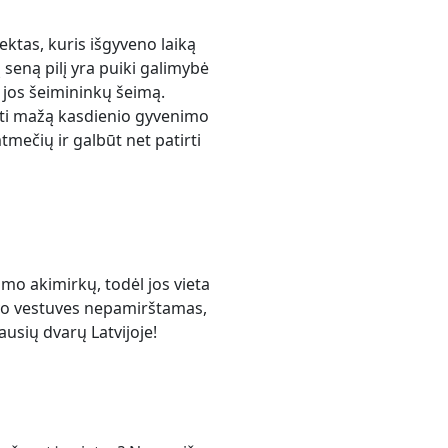
ektas, kuris išgyveno laiką
 seną pilį yra puiki galimybė
ie jos šeimininkų šeimą.
ėti mažą kasdienio gyvenimo
mtmečių ir galbūt net patirti
mo akimirkų, todėl jos vieta
savo vestuves nepamirštamas,
usių dvarų Latvijoje!