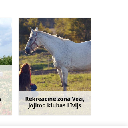
s
Rekreacinė zona Vēži,
Jojimo klubas Līvijs
giau
Sužinoti daugiau