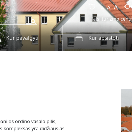
Talsi turizmo cent
Kur pavalgyti
Kur apsistoti
nijos ordino vasalo pilis,
es kompleksas yra didžiausias