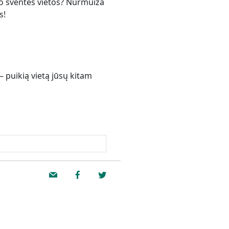
io šventės vietos? Nurmuiža
s!
– puikią vietą jūsų kitam