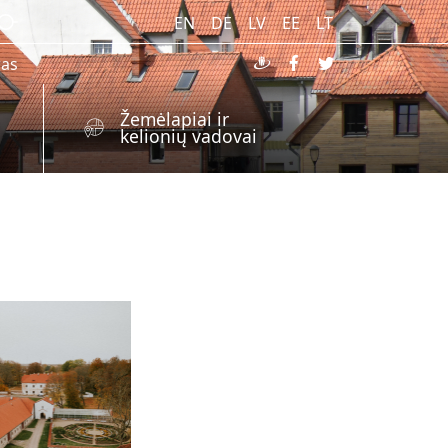
EN
DE
LV
EE
LT
ras
Žemėlapiai ir
kelionių vadovai