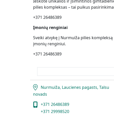
Ieškote unikalios ir įsimintinos gimtadien
pilies kompleksas – tai puikus pasirinkima
+371 26486389
Įmonių renginiai
Sveiki atvykę į Nurmuiža pilies kompleksą 
įmonių renginiui.
+371 26486389
Nurmuiža, Laucienes pagasts, Talsu
novads
+371 26486389
+371 29998520