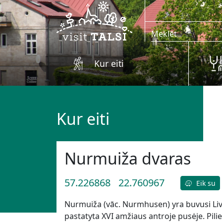
Skip to main content
Kur eiti
Kur eiti
Nurmuiža dvaras
57.226868
22.760967
Eik su
Nurmuiža (vāc. Nurmhusen) yra buvusi Livo
pastatyta XVI amžiaus antroje pusėje. Pili