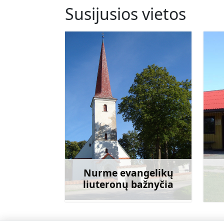
Susijusios vietos
Nurme evangelikų
liuteronų bažnyčia
Sužinoti daugiau