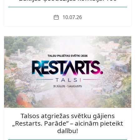
Date
10.07.26
Talsos atgriežas svētku gājiens
„Restarts. Parāde” – aicinām pieteikt
dalību!