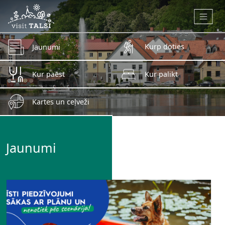
Skip to main content
Kurp doties
Jaunumi
Kur paēst
Kur palikt
Kartes un ceļveži
Jaunumi