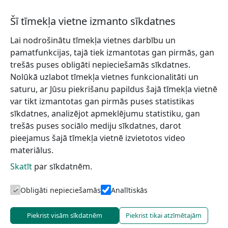
+371 26469057
Epasts
Šī tīmekļa vietne izmanto sīkdatnes
tic@talsi.lv
Lai nodrošinātu tīmekļa vietnes darbību un
pamatfunkcijas, tajā tiek izmantotas gan pirmās, gan
trešās puses obligāti nepieciešamās sīkdatnes.
Darba laiks
Nolūkā uzlabot tīmekļa vietnes funkcionalitāti un
I-V
9-17
saturu, ar Jūsu piekrišanu papildus šajā tīmekļa vietnē
var tikt izmantotas gan pirmās puses statistikas
VI
10-14
sīkdatnes, analizējot apmeklējumu statistiku, gan
VII
10-14
trešās puses sociālo mediju sīkdatnes, darot
pieejamus šajā tīmekļa vietnē izvietotos video
materiālus.
Skatīt
par sīkdatnēm.
Obligāti nepieciešamās
Analītiskās
Piekrist visām sīkdatnēm
Piekrist tikai atzīmētajām