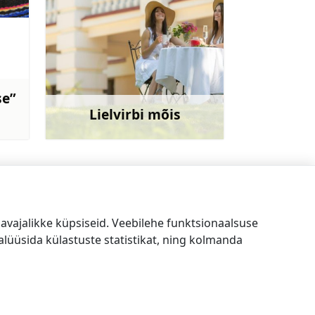
se”
Lielvirbi mõis
avet
Rohkem teavet
Läti Põllumajandusmuuseum
→
vajalikke küpsiseid. Veebilehe funktsionaalsuse
lüüsida külastuste statistikat, ning kolmanda
EE