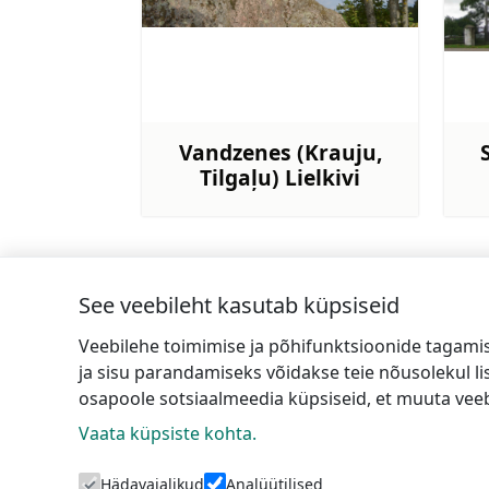
Vandzenes (Krauju,
Tilgaļu) Lielkivi
Rohkem teavet
See veebileht kasutab küpsiseid
←
Keraamikatöökoda
Veebilehe toimimise ja põhifunktsioonide tagami
ja sisu parandamiseks võidakse teie nõusolekul l
osapoole sotsiaalmeedia küpsiseid, et muuta veeb
Vaata küpsiste kohta.
Tal
Hädavajalikud
Analüütilised