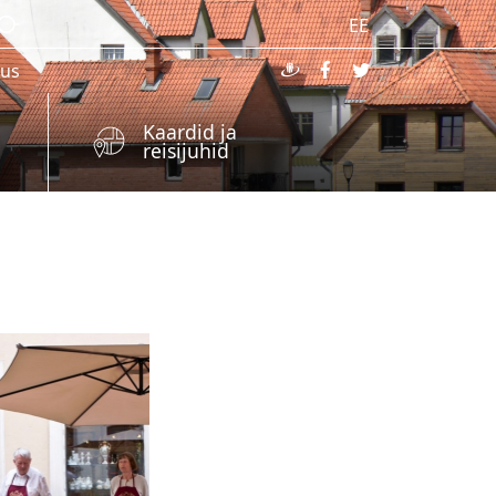
EE
kus
Kaardid ja
reisijuhid