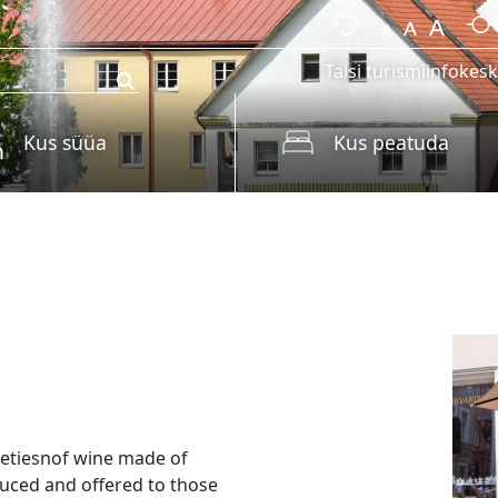
Talsi turismiinfokes
Kus süüa
Kus peatuda
ietiesnof wine made of
duced and offered to those