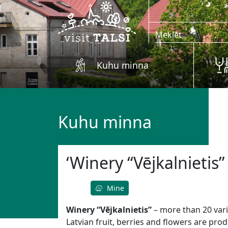
Skip to main content
Kuhu minna
Kuhu minna
‘Winery “Vējkalnietis”
Mine
Winery “Vējkalnietis”
– more than 20 var
Latvian fruit, berries and flowers are pro