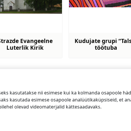
Strazde Evangeelne
Kudujate grupi “Tal
Luterlik Kirik
töötuba
Rohkem teavet
Rohkem te
seks kasutatakse nii esimese kui ka kolmanda osapoole häda
isaks kasutada esimese osapoole analüütikaküpsiseid, et ana
ilehel olevad videomaterjalid kättesaadavaks.
si turismiinfokeskus