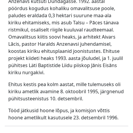
Anzenavs kutsuti Dundagasse. 1992. aastal
pöördus kogudus kohaliku omavalitsuse poole,
paludes eraldada 0,3 hektari suurune maa-ala
kiriku ehitamiseks, mis asub Talsu – Pāces tänava
ristmikul, osaliselt riigile kuuluval raudteemaal.
Omavalitsus kiitis soovi heaks, ja arhitekt Aivars
Lācis, pastor Haralds Anzenavsi juhendamisel,
koostas kiriku ehitusplaanid joonistustes. Ehituse
projekt kiideti heaks 1993. aasta jõuludel, ja 1. juulil
pühitses Läti Baptistide Liidu piiskop Jānis Eisāns
kiriku nurgakivi.
Ehitus kestis pea kolm aastat, mille tulemuseks oli
kiriku ametlik avamine 8. oktoobril 1995, järgnenud
pühitsusteenistus 10. detsembril.
Tööd jätkusid hoone lõpus, ja komisjon võttis
hoone ametlikult kasutusele 23. detsembril 1996.