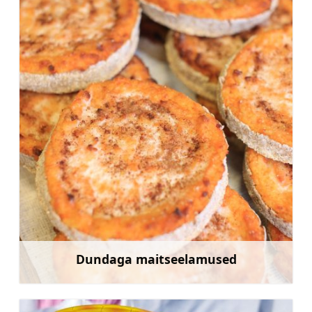
Dundaga maitseelamused
Rohkem teavet