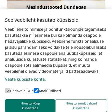
Mesindustooted Dundagas
Rohkem teavet
See veebileht kasutab küpsiseid
Veebilehe toimimise ja põhifunktsioonide tagamiseks
kasutatakse nii esimese kui ka kolmanda osapoole
hädavajalikke küpsiseid. Veebilehe funktsionaalsuse
←
Mazirbe Evangeelne
Pitragsi
ja sisu parandamiseks võidakse teie nõusolekul lisaks
Luterlik Kirik
Baptistikirik
→
kasutada esimese osapoole analüütikaküpsiseid, et
analüüsida külastuste statistikat, ning kolmanda
osapoole sotsiaalmeedia küpsiseid, et muuta
veebilehel olevad videomaterjalid kättesaadavaks.
Vaata küpsiste kohta.
Hädavajalikud
Analüütilised
Talsi turismiinfokeskus
Nõustu kõigi
Nõustu ainult valitud
küpsistega
küpsistega