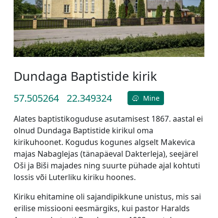
Dundaga Baptistide kirik
57.505264
22.349324
Mine
Alates baptistikoguduse asutamisest 1867. aastal ei
olnud Dundaga Baptistide kirikul oma
kirikuhoonet. Kogudus kogunes algselt Makevica
majas Nabaglejas (tänapäeval Dakterleja), seejärel
Oši ja Biši majades ning suurte pühade ajal kohtuti
lossis või Luterliku kiriku hoones.
Kiriku ehitamine oli sajandipikkune unistus, mis sai
erilise missiooni eesmärgiks, kui pastor Haralds