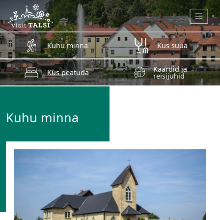
Skip to main content
Kuhu minna
Kus süüa
Kaardid ja
Kus peatuda
reisijuhid
Kuhu minna