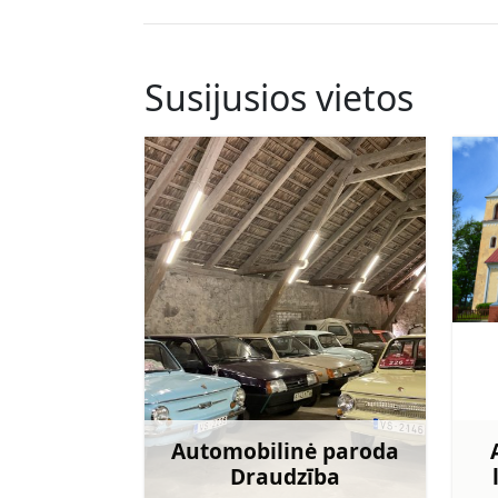
Susijusios vietos
Automobilinė paroda
Draudzība
Sužinoti daugiau