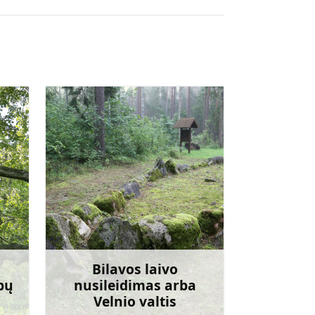
Bilavos laivo
bų
nusileidimas arba
Velnio valtis
giau
Sužinoti daugiau