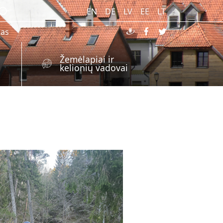
EN
DE
LV
EE
LT
ras
Žemėlapiai ir
kelionių vadovai