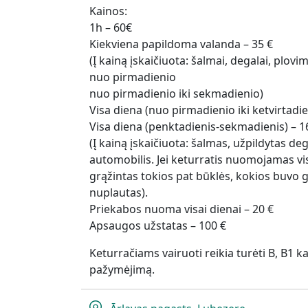
Kainos:
1h – 60€
Kiekviena papildoma valanda – 35 €
(Į kainą įskaičiuota: šalmai, degalai, plov
nuo pirmadienio
nuo pirmadienio iki sekmadienio)
Visa diena (nuo pirmadienio iki ketvirtadie
Visa diena (penktadienis-sekmadienis) – 1
(Į kainą įskaičiuota: šalmas, užpildytas de
automobilis. Jei keturratis nuomojamas visai
grąžintas tokios pat būklės, kokios buvo g
nuplautas).
Priekabos nuoma visai dienai – 20 €
Apsaugos užstatas – 100 €
Keturračiams vairuoti reikia turėti B, B1 k
pažymėjimą.