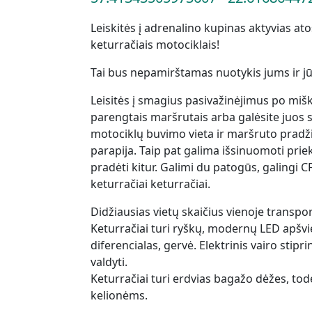
Leiskitės į adrenalino kupinas aktyvias at
keturračiais motociklais!
Tai bus nepamirštamas nuotykis jums ir j
Leisitės į smagius pasivažinėjimus po mi
parengtais maršrutais arba galėsite juos s
motociklų buvimo vieta ir maršruto pradži
parapija. Taip pat galima išsinuomoti prie
pradėti kitur. Galimi du patogūs, galin
keturračiai keturračiai.
Didžiausias vietų skaičius vienoje transp
Keturračiai turi ryškų, modernų LED apšviet
diferencialas, gervė. Elektrinis vairo stip
valdyti.
Keturračiai turi erdvias bagažo dėžes, tod
kelionėms.