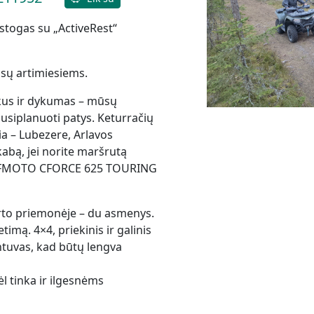
ostogas su „ActiveRest“
ūsų artimiesiems.
škus ir dykumas – mūsų
usiplanuoti patys. Keturračių
a – Lubezere, Arlavos
kabą, jei norite maršrutą
gi CFMOTO CFORCE 625 TOURING
orto priemonėje – du asmenys.
imą. 4×4, priekinis ir galinis
rintuvas, kad būtų lengva
ėl tinka ir ilgesnėms