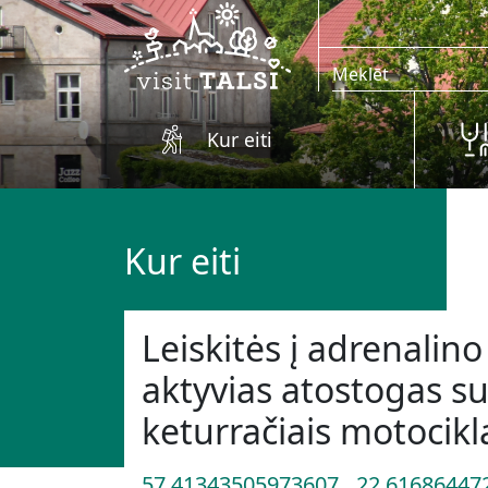
Skip to main content
Kur eiti
Kur eiti
Leiskitės į adrenalin
aktyvias atostogas su
keturračiais motocikla
57.41343505973607
22.61686447