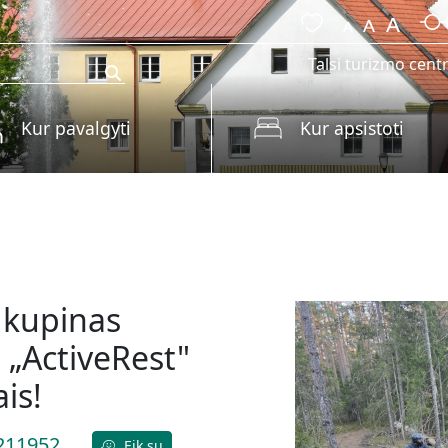
Talsi turizmo cent
Kur pavalgyti
Kur apsistoti
o kupinas
 „ActiveRest"
is!
211952
Eik su