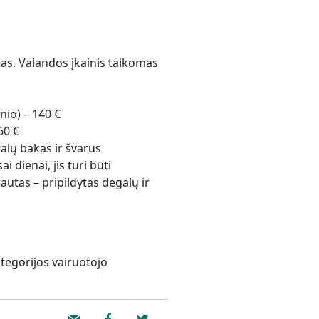
imas. Valandos įkainis taikomas
nio) – 140 €
60 €
galų bakas ir švarus
 dienai, jis turi būti
autas – pripildytas degalų ir
ategorijos vairuotojo