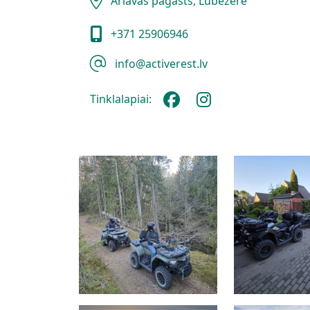
Ārlavas pagasts, Lubezere
+371 25906946
info@activerest.lv
Tinklalapiai: