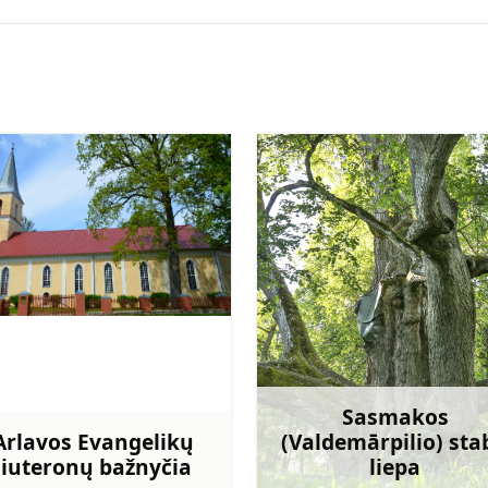
Sasmakos
Arlavos Evangelikų
(Valdemārpilio) sta
liuteronų bažnyčia
liepa
Sužinoti daugiau
Sužinoti dau