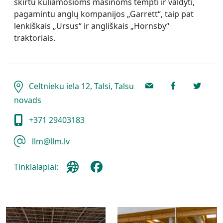
skirtu kuliamosioms mašinoms tempti ir valdyti,
pagamintu anglų kompanijos „Garrett“, taip pat
lenkiškais „Ursus“ ir angliškais „Hornsby“
traktoriais.
Celtnieku iela 12, Talsi, Talsu
novads
+371 29403183
llm@llm.lv
Tinklalapiai: