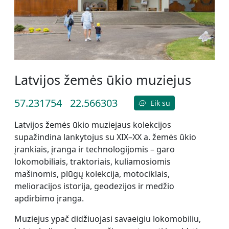
Latvijos žemės ūkio muziejus
57.231754
22.566303
Eik su
Latvijos žemės ūkio muziejaus kolekcijos
supažindina lankytojus su XIX–XX a. žemės ūkio
įrankiais, įranga ir technologijomis – garo
lokomobiliais, traktoriais, kuliamosiomis
mašinomis, plūgų kolekcija, motociklais,
melioracijos istorija, geodezijos ir medžio
apdirbimo įranga.
Muziejus ypač didžiuojasi savaeigiu lokomobiliu,