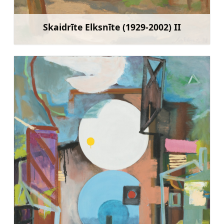
Skaidrīte Elksnīte (1929-2002) II
Sužinoti daugiau