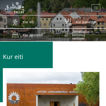
Skip to main content
Kur eiti
Kur pavalgyti
Žemėlapiai ir
Kur apsistoti
kelionių
vadovai
Kur eiti