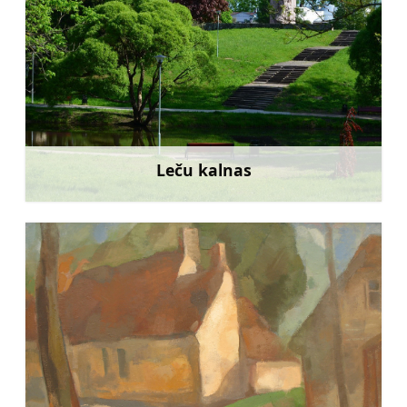
Leču kalnas
Sužinoti daugiau