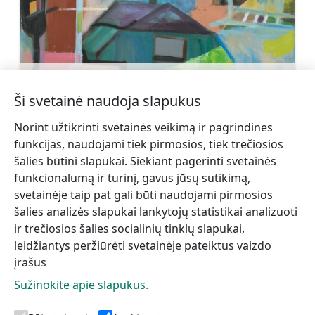
Andris Biezbārdis (1950)
Sužinoti daugiau
Ši svetainė naudoja slapukus
Norint užtikrinti svetainės veikimą ir pagrindines
funkcijas, naudojami tiek pirmosios, tiek trečiosios
šalies būtini slapukai. Siekiant pagerinti svetainės
funkcionalumą ir turinį, gavus jūsų sutikimą,
←
Keramikos
Apžvalgos aikštelė
svetainėje taip pat gali būti naudojami pirmosios
dirbtuvės Ciparnīca
Kamparkalns
→
šalies analizės slapukai lankytojų statistikai analizuoti
ir trečiosios šalies socialinių tinklų slapukai,
leidžiantys peržiūrėti svetainėje pateiktus vaizdo
įrašus
Sužinokite apie slapukus.