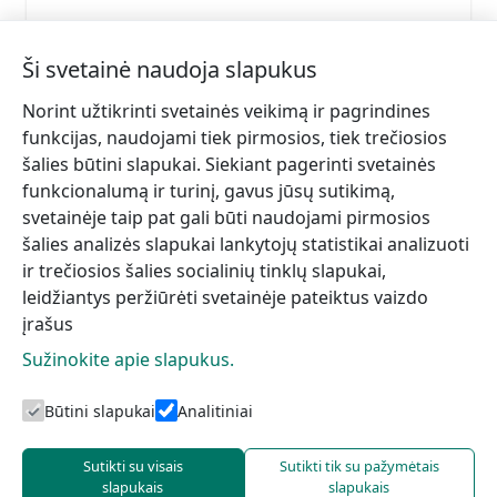
Ši svetainė naudoja slapukus
Norint užtikrinti svetainės veikimą ir pagrindines
funkcijas, naudojami tiek pirmosios, tiek trečiosios
šalies būtini slapukai. Siekiant pagerinti svetainės
funkcionalumą ir turinį, gavus jūsų sutikimą,
svetainėje taip pat gali būti naudojami pirmosios
šalies analizės slapukai lankytojų statistikai analizuoti
ir trečiosios šalies socialinių tinklų slapukai,
leidžiantys peržiūrėti svetainėje pateiktus vaizdo
įrašus
Sužinokite apie slapukus.
Būtini slapukai
Analitiniai
Talsi turizmo centras
Sutikti su visais
Sutikti tik su pažymėtais
slapukais
slapukais