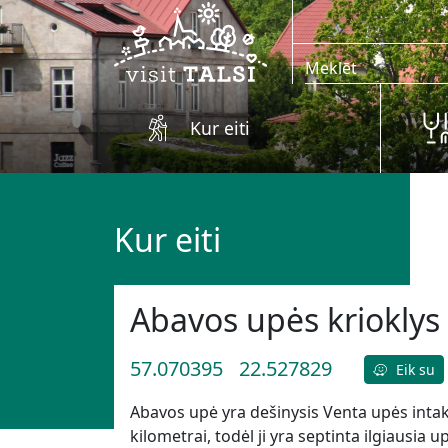
Skip to main content
Kur eiti
Kur eiti
Abavos upės krioklys
57.070395
22.527829
Eik su
Abavos upė yra dešinysis Venta upės intaka
kilometrai, todėl ji yra septinta ilgiausia u