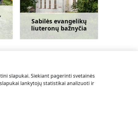
,
Sabilės evangelikų
liuteronų bažnyčia
giau
Sužinoti daugiau
Poilsio centras „Krogi”
→
tini slapukai. Siekiant pagerinti svetainės
lapukai lankytojų statistikai analizuoti ir
EN
LV
EE
LT