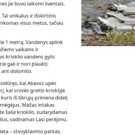
es jie buvo laikomi šventais.
Tai unikalus ir išskirtinis
lankomas visus metus, tačiau
apie 1 metrą. Vandenys aplink
 mažiems vaikams ir
o krioklio vandens gylis
e gali ir nori plaukti.
o ant dolomito.
usidūręs, kai Abavos upės
, kai srovės greitis krioklyje
kuris iš tikrųjų primena didelį
o mėgėjus. Mažas intakas
e šalia krioklio, sudarydamas
lius, vadinamas Lasi perėjimu.
vieta – stovyklavimo parkas.