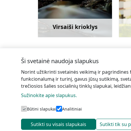
Virsaiši krioklys
Sužinoti daugiau
Ši svetainė naudoja slapukus
←
Vecais Taizels kanojų ir SUP lentų nuo
Norint užtikrinti svetainės veikimą ir pagrindines 
funkcionalumą ir turinį, gavus jūsų sutikimą, sveta
trečiosios šalies socialinių tinklų slapukai, leidži
Sužinokite apie slapukus.
T
Būtini slapukai
Analitiniai
Sutikti su visais slapukais
Sutikti tik su