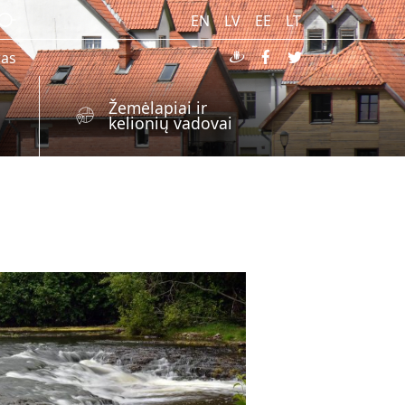
EN
LV
EE
LT
ras
Žemėlapiai ir
kelionių vadovai