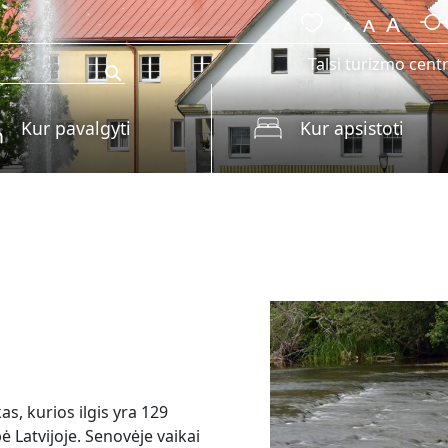
Talsi turizmo cent
Kur pavalgyti
Kur apsistoti
s, kurios ilgis yra 129
pė Latvijoje. Senovėje vaikai