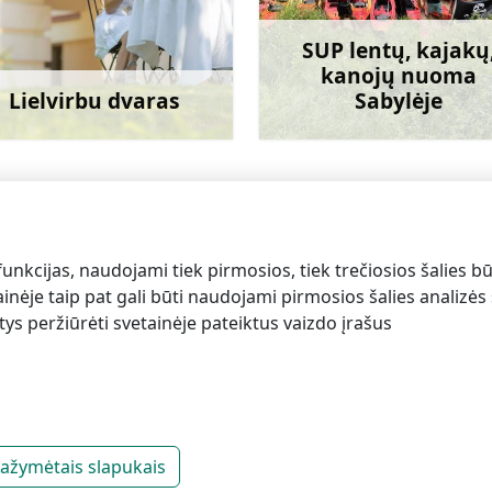
SUP lentų, kajakų
kanojų nuoma
Lielvirbu dvaras
Sabylėje
Sužinoti daugiau
Sužinoti dau
ma
funkcijas, naudojami tiek pirmosios, tiek trečiosios šalies bū
inėje taip pat gali būti naudojami pirmosios šalies analizės s
antys peržiūrėti svetainėje pateiktus vaizdo įrašus
alsi turizmo centras
 pažymėtais slapukais