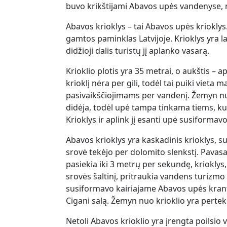
buvo krikštijami Abavos upės vandenyse, n
Abavos krioklys – tai Abavos upės krioklys. 
gamtos paminklas Latvijoje. Krioklys yra 
didžioji dalis turistų jį aplanko vasarą.
Krioklio plotis yra 35 metrai, o aukštis – 
krioklį nėra per gili, todėl tai puiki vieta
pasivaikščiojimams per vandenį. Žemyn nu
didėja, todėl upė tampa tinkama tiems, kuri
Krioklys ir aplink jį esanti upė susiformav
Abavos krioklys yra kaskadinis krioklys, s
srovė tekėjo per dolomito slenkstį. Pavasarį
pasiekia iki 3 metrų per sekundę, krioklys, 
srovės šaltinį, pritraukia vandens turizm
susiformavo kairiajame Abavos upės krant
Cigani salą. Žemyn nuo krioklio yra pertek
Netoli Abavos krioklio yra įrengta poilsio 