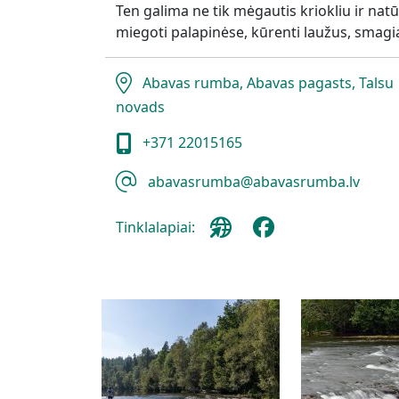
Ten galima ne tik mėgautis kriokliu ir natū
miegoti palapinėse, kūrenti laužus, smagiai p
Abavas rumba, Abavas pagasts, Talsu
novads
+371 22015165
abavasrumba@abavasrumba.lv
Tinklalapiai: