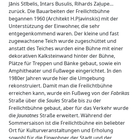
Jānis Stībelis, Intars Busulis, Rihards Zaļupe…
zurück. Die Bauarbeiten der Freilichtbühne
begannen 1960 (Architekt H.Pļavinskis) mit der
Unterstützung der Einwohner, die sehr
entgegenkommend waren. Der kleine und fast
zugewachsene Teich wurde zugeschüttet und
anstatt des Teiches wurden eine Bühne mit einer
dekorativen Kalksteinwand hinter der Bühne,
Plätze für Treppen und Bänke gebaut, sowie ein
Amphitheater und Fußwege eingerichtet. In den
1980er Jahren wurde hier die Umgebung
rekonstruiert. Damit man die Freilichtbühne
erreichen kann, wurde ein Fußweg von der
Fabrikas
Straße über die
Saules
Straße bis zu der
Freilichtbühne gebaut, aber für das Verkehr wurde
die
Jaunatnes
Straße erweitert. Während der
Sommersaison ist die Freilichtbühne ein beliebter
Ort für Kulturveranstaltungen und Erholung
sowohl für die Einwohner der Stadt und der