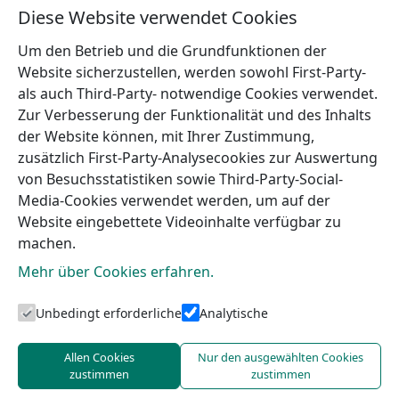
Guna Millersone (1949)
Diese Website verwendet Cookies
Mehr
Um den Betrieb und die Grundfunktionen der
Website sicherzustellen, werden sowohl First-Party-
als auch Third-Party- notwendige Cookies verwendet.
Zur Verbesserung der Funktionalität und des Inhalts
der Website können, mit Ihrer Zustimmung,
←
Hügel
Promenade des Sees Talsi
zusätzlich First-Party-Analysecookies zur Auswertung
Tiguļkalns
→
von Besuchsstatistiken sowie Third-Party-Social-
Media-Cookies verwendet werden, um auf der
Website eingebettete Videoinhalte verfügbar zu
machen.
Mehr über Cookies erfahren.
Unbedingt erforderliche
Analytische
Touristeninformation von Talsi
Allen Cookies
Nur den ausgewählten Cookies
zustimmen
zustimmen