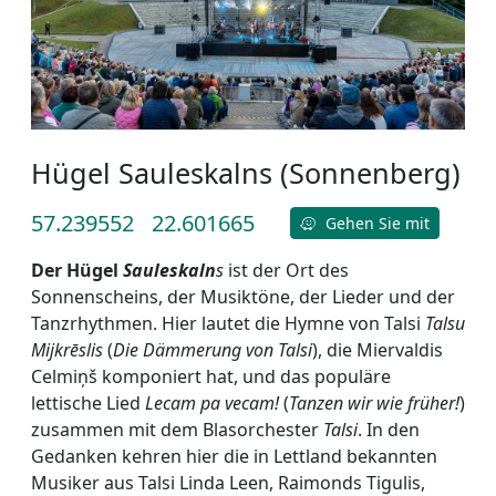
Hügel Sauleskalns (Sonnenberg)
57.239552
22.601665
Gehen Sie mit
Der Hügel
Sauleskaln
s
ist der Ort des
Sonnenscheins, der Musiktöne, der Lieder und der
Tanzrhythmen. Hier lautet die Hymne von Talsi
Talsu
Mijkrēslis
(
Die D
ämmerung von Talsi
), die Miervaldis
Celmiņš komponiert hat, und das populäre
lettische Lied
Lecam pa vecam!
(
Tanzen wir wie früher!
)
zusammen mit dem Blasorchester
Talsi
. In den
Gedanken kehren hier die in Lettland bekannten
Musiker aus Talsi Linda Leen, Raimonds Tigulis,