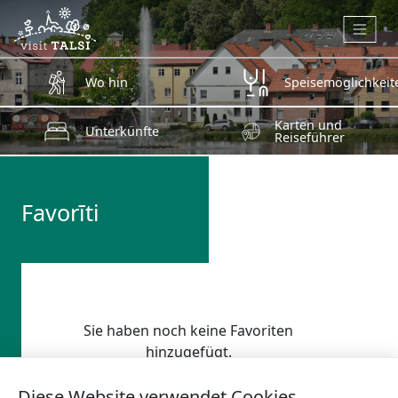
Zum Hauptinhalt springen
Wo hin
Speisemöglichkeit
Karten und
Unterkünfte
Reiseführer
Favorīti
Sie haben noch keine Favoriten
hinzugefügt.
Diese Website verwendet Cookies